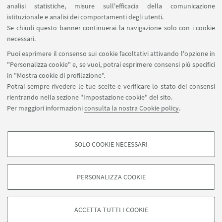
analisi statistiche, misure sull'efficacia della comunicazione
ISSA Webinar 2- Affrontare le criticità
istituzionale e analisi dei comportamenti degli utenti.
sollevate dal mantenimento di sistemi di
Se chiudi questo banner continuerai la navigazione solo con i cookie
cura educazione dell’infanzia divisi
necessari.
Puoi esprimere il consenso sui cookie facoltativi attivando l'opzione in
"Personalizza cookie" e, se vuoi, potrai esprimere consensi più specifici
in "Mostra cookie di profilazione".
Potrai sempre rivedere le tue scelte e verificare lo stato dei consensi
rientrando nella sezione "Impostazione cookie" del sito.
Per maggiori informazioni
consulta la nostra Cookie policy
.
SOLO COOKIE NECESSARI
Seguici su:
COOKIE DI PROFILAZIONE - FACOLTATIVI
Si tratta di cookie utilizzati per analizzare le caratteristiche della navigazione
PERSONALIZZA COOKIE
degli utenti, creare profili in base al loro comportamento sul sito, per analisi
di marketing.
©Copyright 2026 - ALMA MATER STUDIORUM - Università di
Mostra cookie di profilazione
Bologna - Via Zamboni, 33 - 40126 Bologna - PI: 01131710376 -
ACCETTA TUTTI I COOKIE
CF: 80007010376 -
Privacy
-
Note legali
-
Impostazioni Cookie