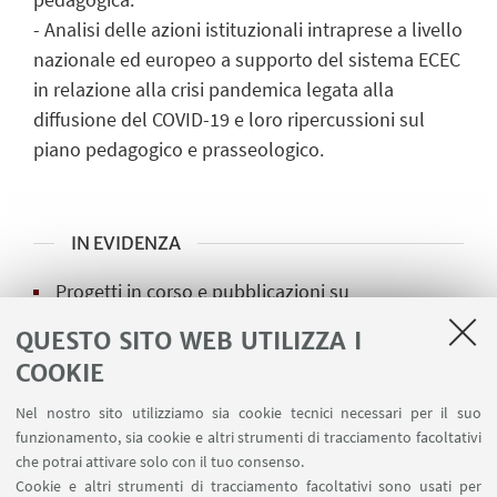
- Analisi delle azioni istituzionali intraprese a livello
nazionale ed europeo a supporto del sistema ECEC
in relazione alla crisi pandemica legata alla
diffusione del COVID-19 e loro ripercussioni sul
piano pedagogico e prasseologico.
IN EVIDENZA
Progetti in corso e pubblicazioni su
POLITICHE EDUCATIVE PER L'INFANZIA
QUESTO SITO WEB UTILIZZA I
Eventi e seminari
COOKIE
ISSA webinar 1 - Perché contrastare la
Nel nostro sito utilizziamo sia cookie tecnici necessari per il suo
funzionamento, sia cookie e altri strumenti di tracciamento facoltativi
divisione dei sistemi di cura e educazione
che potrai attivare solo con il tuo consenso.
dell'infanzia?
Cookie e altri strumenti di tracciamento facoltativi sono usati per