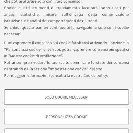
che potrai attivare solo con il tuo consenso.
8 - 26 [articolo]
Cookie e altri strumenti di tracciamento facoltativi sono usati per
analisi statistiche, misure sull'efficacia della comunicazione
Tiziana, Pironi,
Educating to Beauty: the aesthetical
istituzionale e analisi dei comportamenti degli utenti.
value of child of infants’ educative institutions in
Se chiudi questo banner continuerai la navigazione solo con i cookie
the Twentieth century’s pedagogy
, «RICERCHE DI
necessari.
PEDAGOGIA E DIDATTICA», 2017, 12, pp. 111 - 122
Puoi esprimere il consenso sui cookie facoltativi attivando l'opzione in
[articolo
"Personalizza cookie" e, se vuoi, potrai esprimere consensi più specifici
in "Mostra cookie di profilazione".
Tiziana, Pironi,
Musica ed educazione alla
Potrai sempre rivedere le tue scelte e verificare lo stato dei consensi
cittadinanza nelle esperienze didattiche di Rosa
rientrando nella sezione "Impostazione cookie" del sito.
Agazzi, Giuseppina Pizzigoni, Maria Montessori.
,
Per maggiori informazioni
consulta la nostra Cookie policy
.
«MUSICA DOCTA», 2017, 7, pp. 1 - 9 [articolo]
SOLO COOKIE NECESSARI
COOKIE DI PROFILAZIONE - FACOLTATIVI
Si tratta di cookie utilizzati per analizzare le caratteristiche della navigazione
PERSONALIZZA COOKIE
degli utenti, creare profili in base al loro comportamento sul sito, per analisi
di marketing.
©Copyright 2026 - ALMA MATER STUDIORUM - Università di
Mostra cookie di profilazione