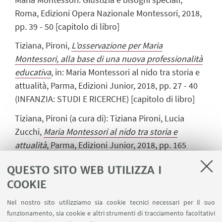
Roma, Edizioni Opera Nazionale Montessori, 2018,
pp. 39 - 50 [capitolo di libro]
Tiziana, Pironi,
L’osservazione per Maria
Montessori, alla base di una nuova professionalità
educativa
, in: Maria Montessori al nido tra storia e
attualità, Parma, Edizioni Junior, 2018, pp. 27 - 40
(INFANZIA: STUDI E RICERCHE) [capitolo di libro]
Tiziana, Pironi (a cura di): Tiziana Pironi, Lucia
Zucchi,
Maria Montessori al nido tra storia e
attualità
, Parma, Edizioni Junior, 2018, pp. 165
(INFANZIA: STUDI E RICERCHE). [curatela]
QUESTO SITO WEB UTILIZZA I
Tiziana Pironi,
Maria Montessori e gli ambienti
COOKIE
milanesi dell'Unione femminile e della Società
Nel nostro sito utilizziamo sia cookie tecnici necessari per il suo
Umanitaria
, «ANNALI DI STORIA DELL'EDUCAZIONE
funzionamento, sia cookie e altri strumenti di tracciamento facoltativi
E DELLE ISTITUZIONI SCOLASTICHE», 2018, 25, pp.