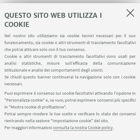
Pagina di Enrico Bottero dedicata a Philippe
QUESTO SITO WEB UTILIZZA I
Meirieu
COOKIE
Nel nostro sito utilizziamo sia cookie tecnici necessari per il suo
Che cos'è la scuola attiva?
funzionamento, sia cookie e altri strumenti di tracciamento facoltativi
Intervista a cura dell'Associazione "Gessetti
che potrai attivare solo con il tuo consenso.
Cookie e altri strumenti di tracciamento facoltativi sono usati per
Colorati" al pedagogista Enrico Bottero sui principi
analisi statistiche, misure sull'efficacia della comunicazione
pedagogici della Scuola Attiva.
istituzionale e analisi dei comportamenti degli utenti.
Se chiudi questo banner continuerai la navigazione solo con i cookie
necessari.
Puoi esprimere il consenso sui cookie facoltativi attivando l'opzione in
"Personalizza cookie" e, se vuoi, potrai esprimere consensi più specifici
in "Mostra cookie di profilazione".
Potrai sempre rivedere le tue scelte e verificare lo stato dei consensi
rientrando nella sezione "Impostazione cookie" del sito.
Per maggiori informazioni
consulta la nostra Cookie policy
.
Guarda su YouTube