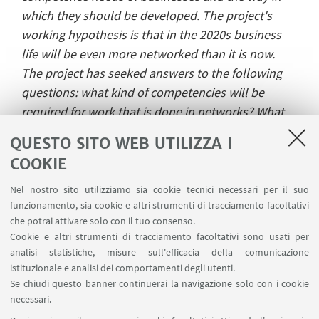
which they should be developed. The project's
working hypothesis is that in the 2020s business
life will be even more networked than it is now.
The project has seeked answers to the following
questions: what kind of competencies will be
required for work that is done in networks? What
will the future professionals be like? How will
QUESTO SITO WEB UTILIZZA I
competences arise and develop? What kind of
COOKIE
education will prepare people for work in the
2020s? The objective is to deliver a message from
Nel nostro sito utilizziamo sia cookie tecnici necessari per il suo
funzionamento, sia cookie e altri strumenti di tracciamento facoltativi
businesses to education policymakers concerning
che potrai attivare solo con il tuo consenso.
competence needs and education for the future.
Cookie e altri strumenti di tracciamento facoltativi sono usati per
Two interim reports have summed up the views on
analisi statistiche, misure sull'efficacia della comunicazione
the future of work. This final report focuses on
istituzionale e analisi dei comportamenti degli utenti.
learning and education including how the skills
Se chiudi questo banner continuerai la navigazione solo con i cookie
necessari.
and the knowledge that are needed in the future