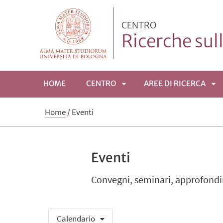
CENTRO
Ricerche sul
HOME
CENTRO
AREE DI RICERCA
APRI
AP
Home
/
Eventi
SOTTOMENÙ
SO
Eventi
Convegni, seminari, approfondi
Calendario