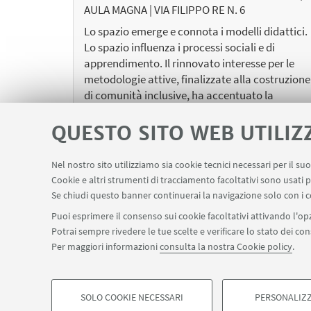
AULA MAGNA | VIA FILIPPO RE N. 6
Lo spazio emerge e connota i modelli didattici.
Lo spazio influenza i processi sociali e di
apprendimento. Il rinnovato interesse per le
metodologie attive, finalizzate alla costruzione
di comunità inclusive, ha accentuato la
funzione dello spazio dentro e fuori degli edifici
scolastici.
QUESTO SITO WEB UTILIZ
Nel nostro sito utilizziamo sia cookie tecnici necessari per il s
Cookie e altri strumenti di tracciamento facoltativi sono usati p
Se chiudi questo banner continuerai la navigazione solo con i c
Puoi esprimere il consenso sui cookie facoltativi attivando l'opz
Potrai sempre rivedere le tue scelte e verificare lo stato dei c
Per maggiori informazioni
consulta la nostra Cookie policy
.
SOLO COOKIE NECESSARI
PERSONALIZZ
©Copyright 2026 - ALMA MATER STUDIORUM - Università 