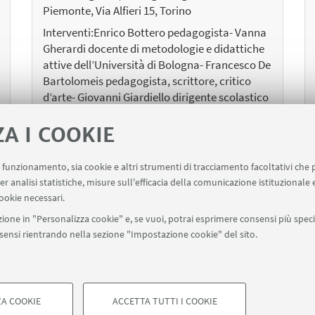
Piemonte, Via Alfieri 15, Torino
Interventi:Enrico Bottero pedagogista- Vanna
Gherardi docente di metodologie e didattiche
attive dell’Università di Bologna- Francesco De
Bartolomeis pedagogista, scrittore, critico
d’arte- Giovanni Giardiello dirigente scolastico
e pedagogista, allievo di Francesco De
Bartolomeis
ZA I COOKIE
uo funzionamento, sia cookie e altri strumenti di tracciamento facoltativi che 
er analisi statistiche, misure sull'efficacia della comunicazione istituzionale
ookie necessari.
1
2
4
3
ione in "Personalizza cookie" e, se vuoi, potrai esprimere consensi più specif
onsensi rientrando nella sezione "Impostazione cookie" del sito.
«
Successivi
Precedenti
7
12
elementi
elementi
»
A COOKIE
ACCETTA TUTTI I COOKIE
di Bologna - Via Zamboni, 33 - 40126 Bologna - PI: 01131710376 - CF: 8