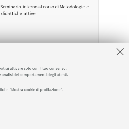
Seminario interno al corso di Metodologie e
didattiche attive
potrai attivare solo con il tuo consenso.
 e analisi dei comportamenti degli utenti.
ici in "Mostra cookie di profilazione".
0007010376 -
Privacy
-
Note legali
-
Impostazioni Cookie