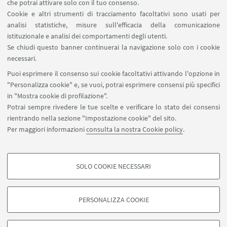
che potrai attivare solo con il tuo consenso.
06
OTTOBRE
2014
Cookie e altri strumenti di tracciamento facoltativi sono usati per
“IMPARARE A GIOCARE, GIOCARE A
analisi statistiche, misure sull'efficacia della comunicazione
IMPARARE”
istituzionale e analisi dei comportamenti degli utenti.
Se chiudi questo banner continuerai la navigazione solo con i cookie
Aula Magna Scuola di Psicologia e Scienze della
necessari.
Formazione Bologna, via Filippo Re 6
Puoi esprimere il consenso sui cookie facoltativi attivando l'opzione in
presiede Prof.ssa Vanna Gherardi relatore: Dott.ssa
"Personalizza cookie" e, se vuoi, potrai esprimere consensi più specifici
Laura Sommavilla
in "Mostra cookie di profilazione".
Potrai sempre rivedere le tue scelte e verificare lo stato dei consensi
rientrando nella sezione "Impostazione cookie" del sito.
Per maggiori informazioni
consulta la nostra Cookie policy
.
1
2
3
4
«
SOLO COOKIE NECESSARI
Precedenti
COOKIE DI PROFILAZIONE - FACOLTATIVI
12
elementi
Si tratta di cookie utilizzati per analizzare le caratteristiche della navigazione
PERSONALIZZA COOKIE
degli utenti, creare profili in base al loro comportamento sul sito, per analisi
di marketing.
©Copyright 2026 - ALMA MATER STUDIORUM - Università di
Mostra cookie di profilazione