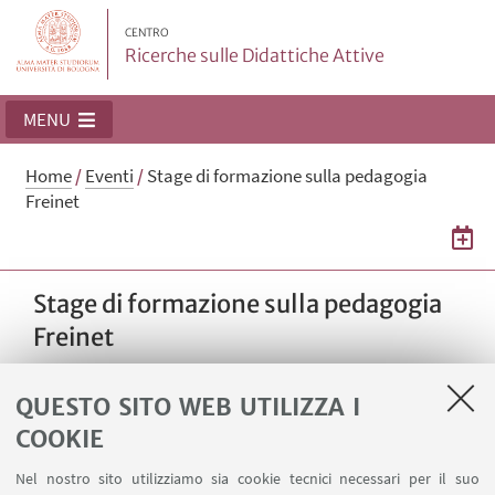
CENTRO
Ricerche sulle Didattiche Attive
MENU
Home
/
Eventi
/
Stage di formazione sulla pedagogia
Freinet
Stage di formazione sulla pedagogia
Freinet
Stage sulla pedagogia Freinet organizzato dal
QUESTO SITO WEB UTILIZZA I
Dipartimento delle pedagogie attive, in
collaborazione con il Dipartimento di Scienze
COOKIE
dell’Educazione e il Centro Ricerche sulle
Nel nostro sito utilizziamo sia cookie tecnici necessari per il suo
Didattiche attive.