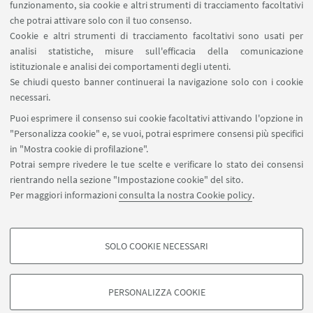
funzionamento, sia cookie e altri strumenti di tracciamento facoltativi
che potrai attivare solo con il tuo consenso.
Cookie e altri strumenti di tracciamento facoltativi sono usati per
03
SETTEMBRE
-
05
SETTEMBRE
2025
DATA:
analisi statistiche, misure sull'efficacia della comunicazione
dalle 15:00 alle 13:00
istituzionale e analisi dei comportamenti degli utenti.
Dipartimento di Scienze dell’Educazione
Se chiudi questo banner continuerai la navigazione solo con i cookie
LUOGO:
necessari.
Via Filippo Re, 6 – Bologna
Puoi esprimere il consenso sui cookie facoltativi attivando l'opzione in
"Personalizza cookie" e, se vuoi, potrai esprimere consensi più specifici
in "Mostra cookie di profilazione".
IN EVIDENZA
Potrai sempre rivedere le tue scelte e verificare lo stato dei consensi
rientrando nella sezione "Impostazione cookie" del sito.
Informazioni sullo stage
Per maggiori informazioni
consulta la nostra Cookie policy
.
Iscrizioni
SOLO COOKIE NECESSARI
COOKIE DI PROFILAZIONE - FACOLTATIVI
Si tratta di cookie utilizzati per analizzare le caratteristiche della navigazione
PERSONALIZZA COOKIE
degli utenti, creare profili in base al loro comportamento sul sito, per analisi
di marketing.