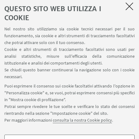
all'Educazione all'aperto, intitolato Outdoor
QUESTO SITO WEB UTILIZZA I
Education: paradigmi, scenari, linguaggi. Nella
Sezione sulla formazione è presente un
COOKIE
contributo dalla Prof.ssa Schenetti
Nel nostro sito utilizziamo sia cookie tecnici necessari per il suo
funzionamento, sia cookie e altri strumenti di tracciamento facoltativi
che potrai attivare solo con il tuo consenso.
01
DICEMBRE
2022
-
31
GENNAIO
2023
DATA:
Cookie e altri strumenti di tracciamento facoltativi sono usati per
Evento online
LUOGO:
analisi statistiche, misure sull'efficacia della comunicazione
istituzionale e analisi dei comportamenti degli utenti.
Se chiudi questo banner continuerai la navigazione solo con i cookie
necessari.
IN EVIDENZA
Puoi esprimere il consenso sui cookie facoltativi attivando l'opzione in
Versione Scaricabile dell'Articolo
"Personalizza cookie" e, se vuoi, potrai esprimere consensi più specifici
[ .PDF 780Kb ]
in "Mostra cookie di profilazione".
Potrai sempre rivedere le tue scelte e verificare lo stato dei consensi
La Rete delle Scuole Pubbliche all’Aperto: per la
rientrando nella sezione "Impostazione cookie" del sito.
formazione in servizio di insegnanti-ricercatori
Per maggiori informazioni
consulta la nostra Cookie policy
.
La Rivista è integralmente scaricabile qui