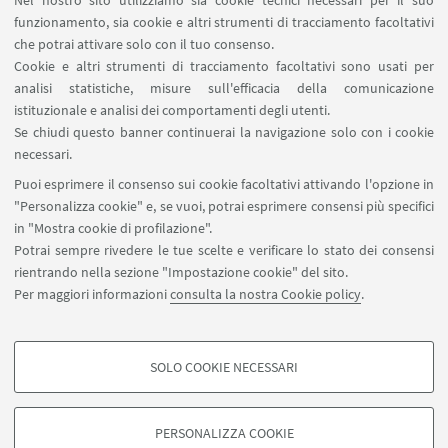
Nel nostro sito utilizziamo sia cookie tecnici necessari per il suo
funzionamento, sia cookie e altri strumenti di tracciamento facoltativi
che potrai attivare solo con il tuo consenso.
Cookie e altri strumenti di tracciamento facoltativi sono usati per
analisi statistiche, misure sull'efficacia della comunicazione
istituzionale e analisi dei comportamenti degli utenti.
Se chiudi questo banner continuerai la navigazione solo con i cookie
necessari.
Puoi esprimere il consenso sui cookie facoltativi attivando l'opzione in
"Personalizza cookie" e, se vuoi, potrai esprimere consensi più specifici
in "Mostra cookie di profilazione".
Potrai sempre rivedere le tue scelte e verificare lo stato dei consensi
rientrando nella sezione "Impostazione cookie" del sito.
Per maggiori informazioni
consulta la nostra Cookie policy
.
SOLO COOKIE NECESSARI
Seguici su:
COOKIE DI PROFILAZIONE - FACOLTATIVI
Si tratta di cookie utilizzati per analizzare le caratteristiche della navigazione
PERSONALIZZA COOKIE
degli utenti, creare profili in base al loro comportamento sul sito, per analisi