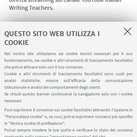
Writing Teachers.
02
MARZO
2022
dalle 14:30 alle 16:00
DATA:
QUESTO SITO WEB UTILIZZA I
Diretta streaming sul canale YouTube
LUOGO:
COOKIE
Italian Writing Teachers - Evento online
Seminari didattici partecipati membri del
TIPO:
Nel nostro sito utilizziamo sia cookie tecnici necessari per il suo
CREIF
funzionamento, sia cookie e altri strumenti di tracciamento facoltativi
che potrai attivare solo con il tuo consenso.
Cookie e altri strumenti di tracciamento facoltativi sono usati per
analisi statistiche, misure sull'efficacia della comunicazione
IN EVIDENZA
istituzionale e analisi dei comportamenti degli utenti.
Se chiudi questo banner continuerai la navigazione solo con i cookie
Locandina evento Democrazia, empatia,
necessari.
letteratura
Puoi esprimere il consenso sui cookie facoltativi attivando l'opzione in
[ .jpg 210Kb ]
"Personalizza cookie" e, se vuoi, potrai esprimere consensi più specifici
in "Mostra cookie di profilazione".
Potrai sempre rivedere le tue scelte e verificare lo stato dei consensi
rientrando nella sezione "Impostazione cookie" del sito.