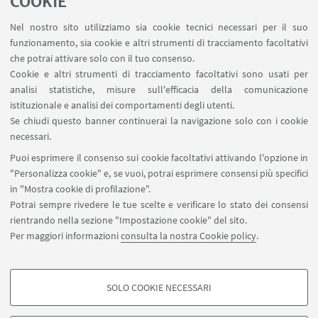
Montemarciano-Marina, Cantiere Culturale
COOKIE
delle associazioni di Montemarciano è
Nel nostro sito utilizziamo sia cookie tecnici necessari per il suo
patrocinata dal CREIF, dall’UNIVERSITA’ PER
funzionamento, sia cookie e altri strumenti di tracciamento facoltativi
LA PACE delle Marche e dalla FCM.
che potrai attivare solo con il tuo consenso.
Cookie e altri strumenti di tracciamento facoltativi sono usati per
analisi statistiche, misure sull'efficacia della comunicazione
20
APRILE
2018
dalle 17:00 alle 19:00
DATA:
istituzionale e analisi dei comportamenti degli utenti.
I. C. Montemarciano - Marina Scuola
LUOGO:
Se chiudi questo banner continuerai la navigazione solo con i cookie
Primaria Marina (Atrio) Via Delle Querce, Marina di
necessari.
Montemarciano (AN)
Puoi esprimere il consenso sui cookie facoltativi attivando l'opzione in
"Personalizza cookie" e, se vuoi, potrai esprimere consensi più specifici
Seminari
TIPO:
in "Mostra cookie di profilazione".
Potrai sempre rivedere le tue scelte e verificare lo stato dei consensi
rientrando nella sezione "Impostazione cookie" del sito.
Per maggiori informazioni
consulta la nostra Cookie policy
.
SOLO COOKIE NECESSARI
Seguici su:
COOKIE DI PROFILAZIONE - FACOLTATIVI