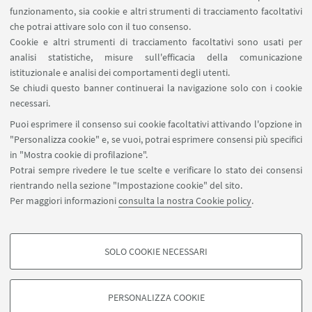
funzionamento, sia cookie e altri strumenti di tracciamento facoltativi
che potrai attivare solo con il tuo consenso.
Cookie e altri strumenti di tracciamento facoltativi sono usati per
analisi statistiche, misure sull'efficacia della comunicazione
istituzionale e analisi dei comportamenti degli utenti.
Se chiudi questo banner continuerai la navigazione solo con i cookie
necessari.
Puoi esprimere il consenso sui cookie facoltativi attivando l'opzione in
"Personalizza cookie" e, se vuoi, potrai esprimere consensi più specifici
in "Mostra cookie di profilazione".
Potrai sempre rivedere le tue scelte e verificare lo stato dei consensi
rientrando nella sezione "Impostazione cookie" del sito.
Per maggiori informazioni
consulta la nostra Cookie policy
.
SOLO COOKIE NECESSARI
Seguici su:
COOKIE DI PROFILAZIONE - FACOLTATIVI
Si tratta di cookie utilizzati per analizzare le caratteristiche della navigazione
PERSONALIZZA COOKIE
degli utenti, creare profili in base al loro comportamento sul sito, per analisi