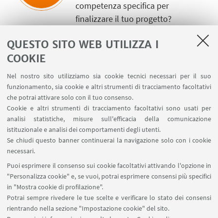
competenza specifica per
finalizzare il tuo progetto?
QUESTO SITO WEB UTILIZZA I
INFORMAZIONI ISTITUZIONALI
COOKIE
La politica, l'impegno etico, il
regolamento e altre informazioni
Nel nostro sito utilizziamo sia cookie tecnici necessari per il suo
utili per il conseguimento
funzionamento, sia cookie e altri strumenti di tracciamento facoltativi
che potrai attivare solo con il tuo consenso.
dell'accreditamento istituzionale.
Cookie e altri strumenti di tracciamento facoltativi sono usati per
analisi statistiche, misure sull'efficacia della comunicazione
istituzionale e analisi dei comportamenti degli utenti.
Se chiudi questo banner continuerai la navigazione solo con i cookie
Collaborazioni e supporto
necessari.
Puoi esprimere il consenso sui cookie facoltativi attivando l'opzione in
"Personalizza cookie" e, se vuoi, potrai esprimere consensi più specifici
in "Mostra cookie di profilazione".
In collaborazione con
Potrai sempre rivedere le tue scelte e verificare lo stato dei consensi
rientrando nella sezione "Impostazione cookie" del sito.