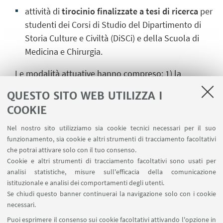
attività di
tirocinio finalizzate a tesi di ricerca
per
studenti dei Corsi di Studio del Dipartimento di
Storia Culture e Civiltà (DiSCi) e della Scuola di
Medicina e Chirurgia.
Le modalità attuative hanno compreso: 1) la
partecipazione a bandi di finanziamento della
QUESTO SITO WEB UTILIZZA I
ricerca applicata/traslazionale a livello regionale,
COOKIE
nazionale ed europeo/internazionale; 2) il
rafforzamento della collaborazione con le
Nel nostro sito utilizziamo sia cookie tecnici necessari per il suo
funzionamento, sia cookie e altri strumenti di tracciamento facoltativi
istituzioni comunali e regionali (Comune di
che potrai attivare solo con il tuo consenso.
Bologna, AOU S.Orsola-Malpighi, Agenzia Sociale e
Cookie e altri strumenti di tracciamento facoltativi sono usati per
Sanitaria Regionale dell'Emilia-Romagna e AUSL
analisi statistiche, misure sull'efficacia della comunicazione
del territorio); 3) l’ampliamento della rete
istituzionale e analisi dei comportamenti degli utenti.
internazionale in cui il CSI è inserito, anche tramite
Se chiudi questo banner continuerai la navigazione solo con i cookie
necessari.
la costituzione del Laboratorio Italo-Brasiliano di
Puoi esprimere il consenso sui cookie facoltativi attivando l'opzione in
Ricerca, Formazione e Pratiche in Salute Collettiva,