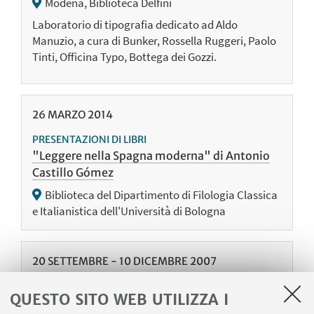
Modena, Biblioteca Delfini
Laboratorio di tipografia dedicato ad Aldo
Manuzio, a cura di Bunker, Rossella Ruggeri, Paolo
Tinti, Officina Typo, Bottega dei Gozzi.
26
MARZO
2014
PRESENTAZIONI DI LIBRI
"Leggere nella Spagna moderna" di Antonio
Castillo Gómez
Biblioteca del Dipartimento di Filologia Classica
e Italianistica dell'Università di Bologna
20
SETTEMBRE
-
10
DICEMBRE
2007
MOSTRE
QUESTO SITO WEB UTILIZZA I
Il libro illustrato a Bologna nel Settecento