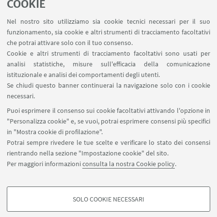
COOKIE
Bologna, Biblioteca Universitaria
La mostra si propone di seguire ed esemplificare gli
Nel nostro sito utilizziamo sia cookie tecnici necessari per il suo
funzionamento, sia cookie e altri strumenti di tracciamento facoltativi
aspetti dell’editoria illustrata con al centro la
che potrai attivare solo con il tuo consenso.
seconda città dello Stato Pontificio.
Cookie e altri strumenti di tracciamento facoltativi sono usati per
analisi statistiche, misure sull'efficacia della comunicazione
istituzionale e analisi dei comportamenti degli utenti.
Se chiudi questo banner continuerai la navigazione solo con i cookie
necessari.
1
2
4
3
Puoi esprimere il consenso sui cookie facoltativi attivando l'opzione in
«
Successivi
"Personalizza cookie" e, se vuoi, potrai esprimere consensi più specifici
Precedenti
1
in "Mostra cookie di profilazione".
12
elementi
elementi
»
Potrai sempre rivedere le tue scelte e verificare lo stato dei consensi
rientrando nella sezione "Impostazione cookie" del sito.
Dipartimento di Filologia Classica e Italianistica - FICLIT
Per maggiori informazioni
consulta la nostra Cookie policy
.
(studio 23, piano 2) via Zamboni, 32 - 40126 Bologna IT
+39 051 2098566
cerb@unibo.it
SOLO COOKIE NECESSARI
COOKIE DI PROFILAZIONE - FACOLTATIVI