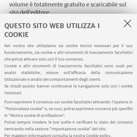
volume è totalmente gratuito e scaricabile sul
sito dell'editore
QUESTO SITO WEB UTILIZZA I
PUBBLICATO IL 29 FEBBRAIO 2024 | USCITE
COOKIE
EDITORIALI
Nel nostro sito utilizziamo sia cookie tecnici necessari per il suo
funzionamento, sia cookie e altri strumenti di tracciamento facoltativi
IN EVIDENZA
che potrai attivare solo con il tuo consenso.
Cookie e altri strumenti di tracciamento facoltativi sono usati per
Scaricalo qui
analisi statistiche, misure sull'efficacia della comunicazione
istituzionale e analisi dei comportamenti degli utenti.
Se chiudi questo banner continuerai la navigazione solo con i cookie
necessari.
Puoi esprimere il consenso sui cookie facoltativi attivando l'opzione in
"Personalizza cookie" e, se vuoi, potrai esprimere consensi più specifici
Palazzo Hercolani, Strada Maggiore 45 - 40125
in "Mostra cookie di profilazione".
Bologna
Potrai sempre rivedere le tue scelte e verificare lo stato dei consensi
cirvis.info@unibo.it
rientrando nella sezione "Impostazione cookie" del sito.
Per maggiori informazioni
consulta la nostra Cookie policy
.