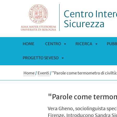
Centro Interd
Sicurezza
HOME
CENTRO
RICERCA
PUBB
PROGETTO SEVESO
APRI
APRI
APRI
SOTTOMENÙ
SOTTOMEN
Home
/
Eventi
/
"Parole come termometro di civiltà:
SOTTOMENÙ
"Parole come termomet
Vera Gheno, sociolinguista speci
Firenze. Introducono Sandra Sic