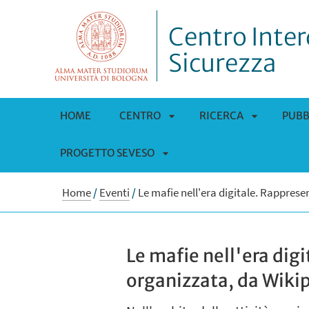
Centro Interd
Sicurezza
HOME
CENTRO
RICERCA
PUBB
PROGETTO SEVESO
APRI
APRI
APRI
SOTTOMENÙ
SOTTOMEN
Home
/
Eventi
/
Le mafie nell'era digitale. Rappres
SOTTOMENÙ
Le mafie nell'era dig
organizzata, da Wikip