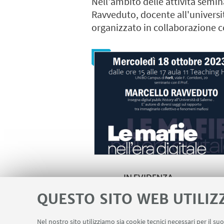
Nell'ambito delle attività semin
Ravveduto, docente all'universit
organizzato in collaborazione c
IN EVIDENZA
QUESTO SITO WEB UTILIZ
Locandina
[ .pdf 4249Kb ]
Nel nostro sito utilizziamo sia cookie tecnici necessari per il s