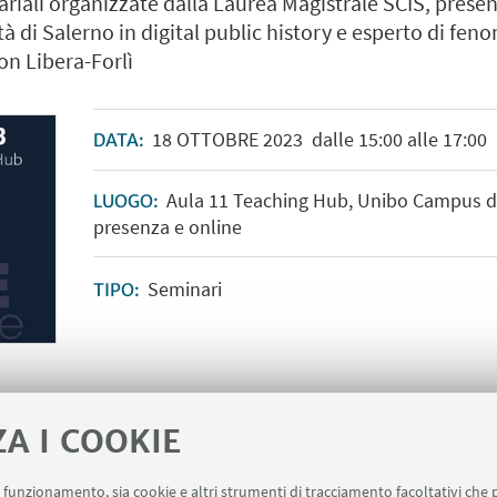
ariali organizzate dalla Laurea Magistrale SCIS, prese
à di Salerno in digital public history e esperto di fe
on Libera-Forlì
18
OTTOBRE
2023
dalle 15:00 alle 17:00
DATA:
Aula 11 Teaching Hub, Unibo Campus di F
LUOGO:
presenza e online
Seminari
TIPO:
ZA I COOKIE
uo funzionamento, sia cookie e altri strumenti di tracciamento facoltativi che 