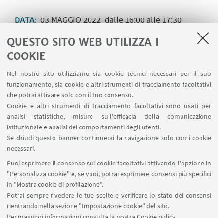
03
MAGGIO
2022
dalle 16:00 alle 17:30
DATA:
Evento in presenza e online
LUOGO:
QUESTO SITO WEB UTILIZZA I
Seminari
TIPO:
COOKIE
Nel nostro sito utilizziamo sia cookie tecnici necessari per il suo
funzionamento, sia cookie e altri strumenti di tracciamento facoltativi
IN EVIDENZA
che potrai attivare solo con il tuo consenso.
Cookie e altri strumenti di tracciamento facoltativi sono usati per
Locandina
[ .pdf 425Kb ]
analisi statistiche, misure sull'efficacia della comunicazione
istituzionale e analisi dei comportamenti degli utenti.
Se chiudi questo banner continuerai la navigazione solo con i cookie
necessari.
Puoi esprimere il consenso sui cookie facoltativi attivando l'opzione in
"Personalizza cookie" e, se vuoi, potrai esprimere consensi più specifici
Palazzo Hercolani, Strada Maggiore 45 - 40125
in "Mostra cookie di profilazione".
Bologna
Potrai sempre rivedere le tue scelte e verificare lo stato dei consensi
cirvis.info@unibo.it
rientrando nella sezione "Impostazione cookie" del sito.
Per maggiori informazioni
consulta la nostra Cookie policy
.