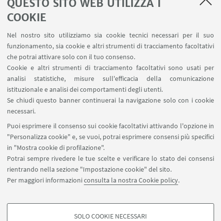
QUESTO SITO WEB UTILIZZA I
Convegni
TIPO:
COOKIE
Nel nostro sito utilizziamo sia cookie tecnici necessari per il suo
funzionamento, sia cookie e altri strumenti di tracciamento facoltativi
IN EVIDENZA
che potrai attivare solo con il tuo consenso.
Cookie e altri strumenti di tracciamento facoltativi sono usati per
Per Emma
[ .pdf 414Kb ]
analisi statistiche, misure sull'efficacia della comunicazione
istituzionale e analisi dei comportamenti degli utenti.
Se chiudi questo banner continuerai la navigazione solo con i cookie
necessari.
Puoi esprimere il consenso sui cookie facoltativi attivando l'opzione in
"Personalizza cookie" e, se vuoi, potrai esprimere consensi più specifici
Palazzo Hercolani, Strada Maggiore 45 - 40125
in "Mostra cookie di profilazione".
Bologna
Potrai sempre rivedere le tue scelte e verificare lo stato dei consensi
cirvis.info@unibo.it
rientrando nella sezione "Impostazione cookie" del sito.
Per maggiori informazioni
consulta la nostra Cookie policy
.
Contatti
SOLO COOKIE NECESSARI
Seguici su: