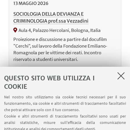
13
MAGGIO
2026
SOCIOLOGIA DELLA DEVIANZA E
CRIMINOLOGIA prof.ssa Vezzadini
Aula 4, Palazzo Hercolani, Bologna, Italia
Proiezione e discussione a partire dal docufilm
"Cerchi", sul lavoro della Fondazione Emiliano-
Romagnola per le vittime dei reati. Incontro
riservato a studenti universitari.
QUESTO SITO WEB UTILIZZA I
11
MAGGIO
2026
COOKIE
The Externalization of Returns: EU Return
Nel nostro sito utilizziamo sia cookie tecnici necessari per il suo
Hubs
funzionamento, sia cookie e altri strumenti di tracciamento facoltativi
Aula Ardigò Piano Terra, Palazzo Hercolani,
che potrai attivare solo con il tuo consenso.
Strada Maggiore, 45 - Evento in presenza e online
Cookie e altri strumenti di tracciamento facoltativi sono usati per
analisi statistiche, misure sull'efficacia della comunicazione
Il seminario esamina la proposta dei return hubs
istituzionale e analisi dei comportamenti degli utenti.