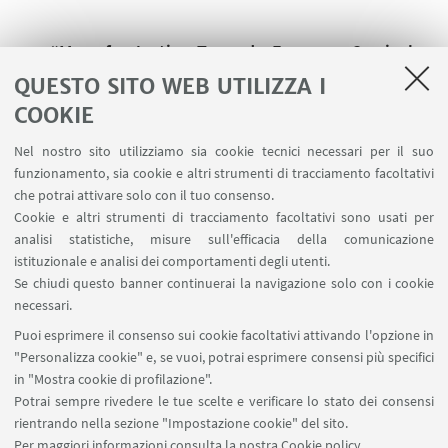
“Menu for Justice. Toward a European Curriculum
Studiorum on Judicial Studies”
, Lifelong Learning
QUESTO SITO WEB UTILIZZA I
Programme (Erasmus), diretto dalla Facoltà di
COOKIE
Scienze Politiche, Università di Bologna, Italia
Nel nostro sito utilizziamo sia cookie tecnici necessari per il suo
(2009-2012)
funzionamento, sia cookie e altri strumenti di tracciamento facoltativi
che potrai attivare solo con il tuo consenso.
Cookie e altri strumenti di tracciamento facoltativi sono usati per
analisi statistiche, misure sull'efficacia della comunicazione
"Promoting prosecutorial accountability,
istituzionale e analisi dei comportamenti degli utenti.
independence and effectiveness”
, diretto da
Open
Se chiudi questo banner continuerai la navigazione solo con i cookie
Society Foundation-Sofia
(Bulgaria) (2005)
necessari.
Puoi esprimere il consenso sui cookie facoltativi attivando l'opzione in
"Personalizza cookie" e, se vuoi, potrai esprimere consensi più specifici
in "Mostra cookie di profilazione".
“Recruitment, professional evaluation and career
Potrai sempre rivedere le tue scelte e verificare lo stato dei consensi
of judges and prosecutors in Austria, Germany,
rientrando nella sezione "Impostazione cookie" del sito.
France, The Netherlands, Italy and Spain”
, diretto
Per maggiori informazioni
consulta la nostra Cookie policy
.