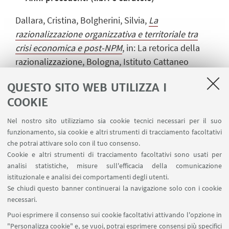
Dallara, Cristina, Bolgherini, Silvia,
La
razionalizzazione organizzativa e territoriale tra
crisi economica e post-NPM
, in: La retorica della
razionalizzazione, Bologna, Istituto Cattaneo
Bologna, 2016, pp. 7 - 21 [capitolo di libro]
QUESTO SITO WEB UTILIZZA I
Vezzadini Susanna,
Giocatori, vittime e gioco
COOKIE
d'azzardo
, in: Le implicazioni sociali del gioco
Nel nostro sito utilizziamo sia cookie tecnici necessari per il suo
d'azzardo. Il caso dell'Emilia Romagna, Milano,
funzionamento, sia cookie e altri strumenti di tracciamento facoltativi
Edizioni Franco Angeli, 2014, pp. 99 - 130
che potrai attivare solo con il tuo consenso.
(LABORATORIO SOCIOLOGICO) [capitolo di libro]
Cookie e altri strumenti di tracciamento facoltativi sono usati per
analisi statistiche, misure sull'efficacia della comunicazione
Di Federico Giuseppe; Sapignoli Michele,
I diritti
istituzionale e analisi dei comportamenti degli utenti.
della difesa nel processo penale e la riforma della
Se chiudi questo banner continuerai la navigazione solo con i cookie
giustizia. Le esperienze di 1.265 avvocati penalisti
,
necessari.
Padova, CEDAM, 2014, pp. 224 . [libro]
Puoi esprimere il consenso sui cookie facoltativi attivando l'opzione in
"Personalizza cookie" e, se vuoi, potrai esprimere consensi più specifici