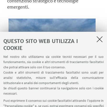
contenzioso strategico e tecnologie
emergenti.
QUESTO SITO WEB UTILIZZA I
COOKIE
Nel nostro sito utilizziamo sia cookie tecnici necessari per il suo
funzionamento, sia cookie e altri strumenti di tracciamento facoltativi
che potrai attivare solo con il tuo consenso.
Cookie e altri strumenti di tracciamento facoltativi sono usati per
analisi statistiche, misure sull'efficacia della comunicazione
istituzionale e analisi dei comportamenti degli utenti.
30
GIUGNO
-
01
LUGLIO
2025
DATA:
Se chiudi questo banner continuerai la navigazione solo con i cookie
dalle 13:30 alle 14:30
necessari.
Cappella - Villa Schifanoia, Via Boccaccio
LUOGO:
Puoi esprimere il consenso sui cookie facoltativi attivando l'opzione in
121 - Firenze
"Personalizza cookie" e, se vuoi, potrai esprimere consensi più specifici