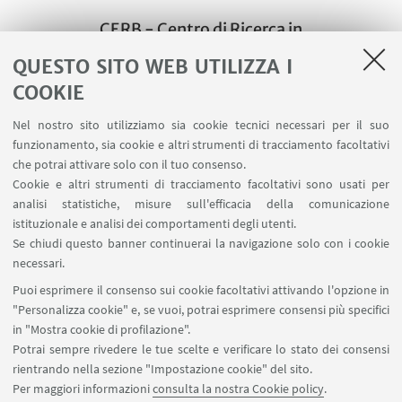
CERB - Centro di Ricerca in
Bibliografia
QUESTO SITO WEB UTILIZZA I
Dipartimento di Filologia Classica e
COOKIE
Italianistica - FICLIT (studio 23,
Nel nostro sito utilizziamo sia cookie tecnici necessari per il suo
piano 2)
funzionamento, sia cookie e altri strumenti di tracciamento facoltativi
via Zamboni, 32 - 40126 Bologna IT
che potrai attivare solo con il tuo consenso.
+ 39 051 2098566
Cookie e altri strumenti di tracciamento facoltativi sono usati per
analisi statistiche, misure sull'efficacia della comunicazione
+39 051 2098555
istituzionale e analisi dei comportamenti degli utenti.
Scrivi una mail
Se chiudi questo banner continuerai la navigazione solo con i cookie
necessari.
Puoi esprimere il consenso sui cookie facoltativi attivando l'opzione in
"Personalizza cookie" e, se vuoi, potrai esprimere consensi più specifici
in "Mostra cookie di profilazione".
Potrai sempre rivedere le tue scelte e verificare lo stato dei consensi
rientrando nella sezione "Impostazione cookie" del sito.
Dipartimento di Filologia Classica e Italianistica - FICLIT
Per maggiori informazioni
consulta la nostra Cookie policy
.