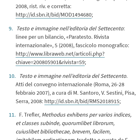
2008, rist. riv. e corretta:
http://id.sbn.it/bid/MOD1494680
;
Testo e immagine nell’editoria del Settecento
:
linee per un bilancio, «Paratesto. Rivista
internazionale», 5 (2008), fascicolo monografico:
http://www.libraweb.net/articoli.php?
chiave=200805901&rivista=59
;
Testo e immagine nell’editoria del Settecento
.
Atti del convegno internazionale (Roma, 26-28
febbraio 2007), a cura di M. Santoro, V. Sestini, Pisa,
Serra, 2008:
http://id.sbn.it/bid/RMS2018915
;
F. Trefler,
Methodus exhibens per varios indices,
et classes subinde, quorumlibet librorum,
cuiuslibet bibliothecae, brevem, facilem,
imitabilem ordinationem
, tradotta e curata da F.