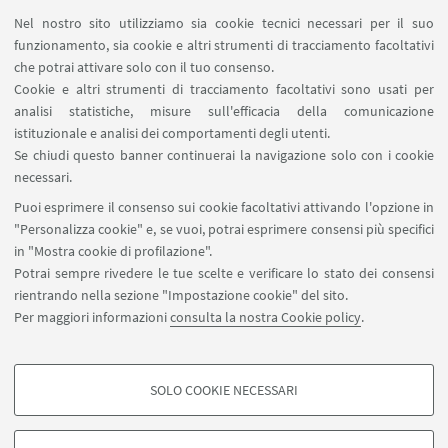
Nel nostro sito utilizziamo sia cookie tecnici necessari per il suo
funzionamento, sia cookie e altri strumenti di tracciamento facoltativi
che potrai attivare solo con il tuo consenso.
Cookie e altri strumenti di tracciamento facoltativi sono usati per
analisi statistiche, misure sull'efficacia della comunicazione
istituzionale e analisi dei comportamenti degli utenti.
Se chiudi questo banner continuerai la navigazione solo con i cookie
necessari.
Archivio di Stato di Ravenna
Puoi esprimere il consenso sui cookie facoltativi attivando l'opzione in
"Personalizza cookie" e, se vuoi, potrai esprimere consensi più specifici
Visita il sito
in "Mostra cookie di profilazione".
Potrai sempre rivedere le tue scelte e verificare lo stato dei consensi
rientrando nella sezione "Impostazione cookie" del sito.
Per maggiori informazioni
consulta la nostra Cookie policy
.
Dipartimento di Beni Culturali, Via degli Ariani 1 - Ravenna
SOLO COOKIE NECESSARI
COOKIE DI PROFILAZIONE - FACOLTATIVI
Si tratta di cookie utilizzati per analizzare le caratteristiche della navigazione