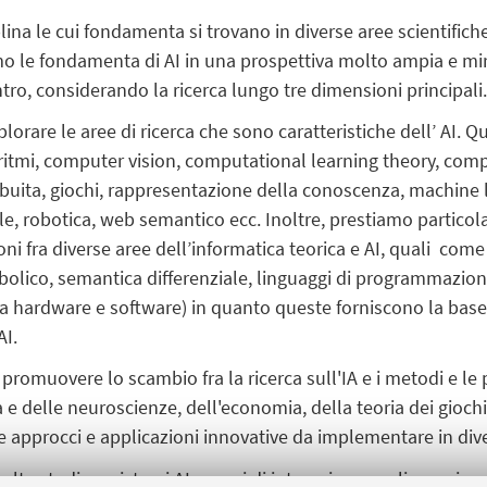
ciplina le cui fondamenta si trovano in diverse aree scientific
o le fondamenta di AI in una prospettiva molto ampia e miri
 centro, considerando la ricerca lungo tre dimensioni principali
splorare le aree di ricerca che sono caratteristiche dell’ AI
goritmi, computer vision, computational learning theory, comp
ubuita, giochi, rappresentazione della conoscenza, machine l
e, robotica, web semantico ecc. Inoltre, prestiamo particolar
ni fra diverse aree dell’informatica teorica e AI, quali come
olico, semantica differenziale, linguaggi di programmazio
sia hardware e software) in quanto queste forniscono la base
AI.
 promuovere lo scambio fra la ricerca sull'IA e i metodi e le
a e delle neuroscienze, dell'economia, della teoria dei giochi,
are approcci e applicazioni innovative da implementare in dive
volta studiare sistemi AI capaci di interagire con gli esseri u