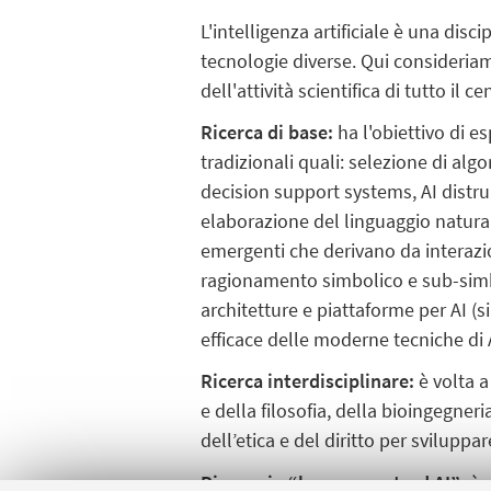
L'intelligenza artificiale è una dis
tecnologie diverse. Qui consideriam
dell'attività scientifica di tutto il
Ricerca di base:
ha l'obiettivo di e
tradizionali quali: selezione di al
decision support systems, AI distr
elaborazione del linguaggio natural
emergenti che derivano da interazio
ragionamento simbolico e sub-simb
architetture e piattaforme per AI (
efficace delle moderne tecniche di 
Ricerca interdisciplinare:
è volta a
e della filosofia, della bioingegneri
dell’etica e del diritto per svilupp
Ricerca in “human-centerd AI”:
è 