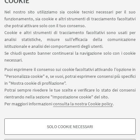
COOKIE
ARTIFICIALE – Compila modulo
,
Nel nostro sito utilizziamo sia cookie tecnici necessari per il suo
oppure inviando un'email al dott. Salvatore
funzionamento, sia cookie e altri strumenti di tracciamento facoltativi
Sapienza
salvatore.sapienza@unibo.it
che potrai attivare solo con il tuo consenso.
Cookie e altri strumenti di tracciamento facoltativi sono usati per
analisi statistiche, misure sull'efficacia della comunicazione
istituzionale e analisi dei comportamenti degli utenti.
IN EVIDENZA
Se chiudi questo banner continuerai la navigazione solo con i cookie
necessari.
Programma
[ .pdf 302Kb ]
Puoi esprimere il consenso sui cookie facoltativi attivando l'opzione in
Il programma contiene il QR Code per iscriversi
"Personalizza cookie" e, se vuoi, potrai esprimere consensi più specifici
in "Mostra cookie di profilazione".
Potrai sempre rivedere le tue scelte e verificare lo stato dei consensi
rientrando nella sezione "Impostazione cookie" del sito.
Per maggiori informazioni
consulta la nostra Cookie policy
.
SOLO COOKIE NECESSARI
Seguici su:
COOKIE DI PROFILAZIONE - FACOLTATIVI