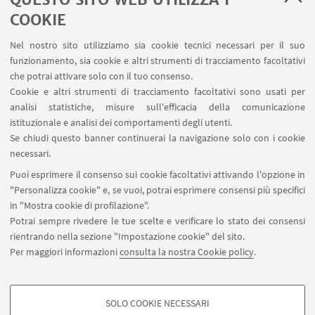
COOKIE
11
OTTOBRE
-
13
DICEMBRE
2024
DATA:
Nel nostro sito utilizziamo sia cookie tecnici necessari per il suo
dalle 15:00 alle 18:00
funzionamento, sia cookie e altri strumenti di tracciamento facoltativi
che potrai attivare solo con il tuo consenso.
Aule e Laboratori, Università di Bologna
LUOGO:
Cookie e altri strumenti di tracciamento facoltativi sono usati per
(vedi Progrmma allegato)
analisi statistiche, misure sull'efficacia della comunicazione
istituzionale e analisi dei comportamenti degli utenti.
Se chiudi questo banner continuerai la navigazione solo con i cookie
IN EVIDENZA
necessari.
Puoi esprimere il consenso sui cookie facoltativi attivando l'opzione in
Programma ciclo di incontri
[ .pdf 1513Kb ]
"Personalizza cookie" e, se vuoi, potrai esprimere consensi più specifici
in "Mostra cookie di profilazione".
Potrai sempre rivedere le tue scelte e verificare lo stato dei consensi
rientrando nella sezione "Impostazione cookie" del sito.
Per maggiori informazioni
consulta la nostra Cookie policy
.
SOLO COOKIE NECESSARI
Seguici su: