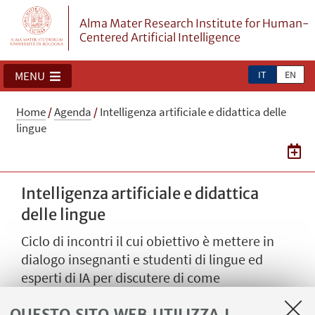
Alma Mater Research Institute for Human-
Centered Artificial Intelligence
IT
EN
MENU
Home
/
Agenda
/
Intelligenza artificiale e didattica delle
lingue
Intelligenza artificiale e didattica
delle lingue
Ciclo di incontri il cui obiettivo è mettere in
dialogo insegnanti e studenti di lingue ed
esperti di IA per discutere di come
l’intelligenza artificiale stia ridisegnando le
QUESTO SITO WEB UTILIZZA I
finalità e le modalità della didattica linguistica