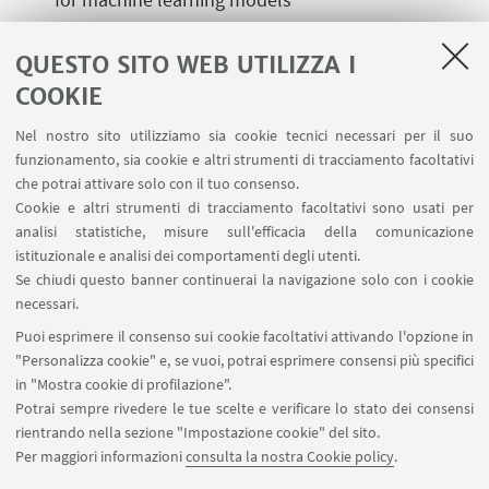
White-box induction from explaining machine
QUESTO SITO WEB UTILIZZA I
learning models
COOKIE
Nel nostro sito utilizziamo sia cookie tecnici necessari per il suo
funzionamento, sia cookie e altri strumenti di tracciamento facoltativi
Important Dates
che potrai attivare solo con il tuo consenso.
Abstract registration: January 23, 2023
Cookie e altri strumenti di tracciamento facoltativi sono usati per
Paper submission deadline: January 31, 2023
analisi statistiche, misure sull'efficacia della comunicazione
Notification: February 28, 2023
istituzionale e analisi dei comportamenti degli utenti.
Se chiudi questo banner continuerai la navigazione solo con i cookie
Workshop: July 9 - 15, 2023
necessari.
Thematic Tracks Chairs
Puoi esprimere il consenso sui cookie facoltativi attivando l'opzione in
Roberta Calegari, University of Bologna
"Personalizza cookie" e, se vuoi, potrai esprimere consensi più specifici
in "Mostra cookie di profilazione".
Potrai sempre rivedere le tue scelte e verificare lo stato dei consensi
rientrando nella sezione "Impostazione cookie" del sito.
Per maggiori informazioni
consulta la nostra Cookie policy
.