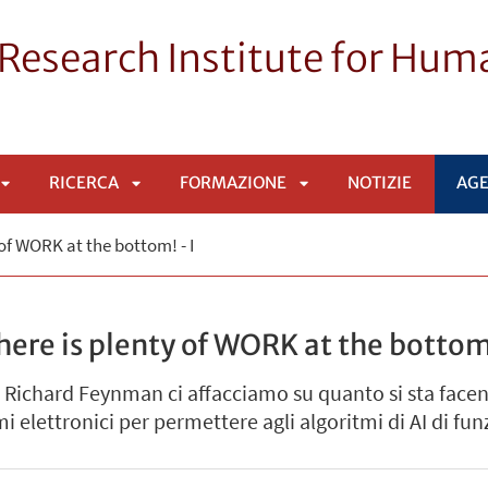
Research Institute for Huma
RICERCA
FORMAZIONE
NOTIZIE
AG
APRI
APRI
APRI
y of WORK at the bottom! - I
SOTTOMENÙ
SOTTOMENÙ
SOTTOMENÙ
there is plenty of WORK at the bottom!
i Richard Feynman ci affacciamo su quanto si sta facendo
mi elettronici per permettere agli algoritmi di AI di fu