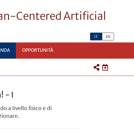
n-Centered Artificial
IT
EN
ENDA
OPPORTUNITÀ
 - I
 a livello fisico e di
nzionare.