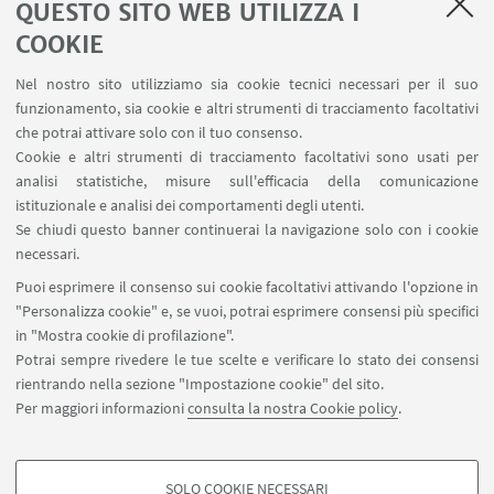
di vista, esperienze delle altre persone che
QUESTO SITO WEB UTILIZZA I
vorranno intervenire.
COOKIE
L'obiettivo e quello di tenere la conversazione su
Nel nostro sito utilizziamo sia cookie tecnici necessari per il suo
un piano non specialistico e totalmente inclusivo
funzionamento, sia cookie e altri strumenti di tracciamento facoltativi
delle diverse competenze, interessi e curiosità che,
che potrai attivare solo con il tuo consenso.
Cookie e altri strumenti di tracciamento facoltativi sono usati per
perfino nella più ristretta area AI for industry, sono
analisi statistiche, misure sull'efficacia della comunicazione
veramente molto eterogenei.
istituzionale e analisi dei comportamenti degli utenti.
Se chiudi questo banner continuerai la navigazione solo con i cookie
L'idea è che i
WednesdAIs
diventino uno stimolo
necessari.
periodico.
Puoi esprimere il consenso sui cookie facoltativi attivando l'opzione in
"Personalizza cookie" e, se vuoi, potrai esprimere consensi più specifici
in "Mostra cookie di profilazione".
Potrai sempre rivedere le tue scelte e verificare lo stato dei consensi
rientrando nella sezione "Impostazione cookie" del sito.
Per maggiori informazioni
consulta la nostra Cookie policy
.
SOLO COOKIE NECESSARI