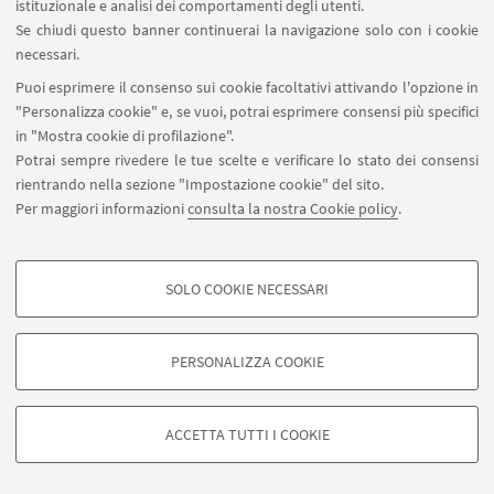
istituzionale e analisi dei comportamenti degli utenti.
Se chiudi questo banner continuerai la navigazione solo con i cookie
necessari.
Puoi esprimere il consenso sui cookie facoltativi attivando l'opzione in
"Personalizza cookie" e, se vuoi, potrai esprimere consensi più specifici
Piazzaler Solieri 1 / Viale Corridoni 20 - 47121 Forlì
in "Mostra cookie di profilazione".
+39 0543 374807
Potrai sempre rivedere le tue scelte e verificare lo stato dei consensi
cesipe.info@unibo.it
rientrando nella sezione "Impostazione cookie" del sito.
Per maggiori informazioni
consulta la nostra Cookie policy
.
Contatti
SOLO COOKIE NECESSARI
Seguici su:
COOKIE DI PROFILAZIONE - FACOLTATIVI
Si tratta di cookie utilizzati per analizzare le caratteristiche della navigazione
PERSONALIZZA COOKIE
degli utenti, creare profili in base al loro comportamento sul sito, per analisi
di marketing.
©Copyright 2026 - ALMA MATER STUDIORUM - Università di
Mostra cookie di profilazione
Bologna - Via Zamboni, 33 - 40126 Bologna - PI: 01131710376 -
ACCETTA TUTTI I COOKIE
CF: 80007010376 -
Privacy
-
Note legali
-
Impostazioni Cookie
Google/Youtube Video