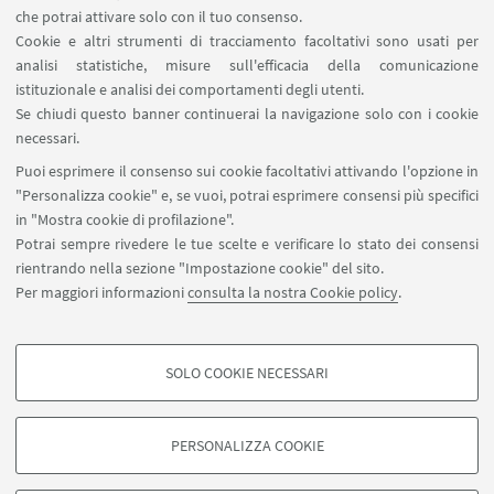
che potrai attivare solo con il tuo consenso.
Cookie e altri strumenti di tracciamento facoltativi sono usati per
In questo momento non ci sono bandi aperti.
analisi statistiche, misure sull'efficacia della comunicazione
istituzionale e analisi dei comportamenti degli utenti.
Se chiudi questo banner continuerai la navigazione solo con i cookie
necessari.
Puoi esprimere il consenso sui cookie facoltativi attivando l'opzione in
"Personalizza cookie" e, se vuoi, potrai esprimere consensi più specifici
Piazzaler Solieri 1 / Viale Corridoni 20 - 47121 Forlì
in "Mostra cookie di profilazione".
+39 0543 374807
Potrai sempre rivedere le tue scelte e verificare lo stato dei consensi
cesipe.info@unibo.it
rientrando nella sezione "Impostazione cookie" del sito.
Per maggiori informazioni
consulta la nostra Cookie policy
.
Contatti
SOLO COOKIE NECESSARI
Seguici su:
COOKIE DI PROFILAZIONE - FACOLTATIVI
Si tratta di cookie utilizzati per analizzare le caratteristiche della navigazione
PERSONALIZZA COOKIE
degli utenti, creare profili in base al loro comportamento sul sito, per analisi
di marketing.
©Copyright 2026 - ALMA MATER STUDIORUM - Università di