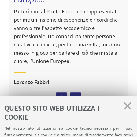
Partecipare al Punto Europa ha rappresentato
A
per me un insieme di esperienze e ricordi che
si
vanno oltre l'aspetto accademico e
U
professionale. Ho conosciuto tante persone
l
creative e capaci e, per la prima volta, mi sono
a
messo in gioco per parlare di ciò che mi sta a
cuore, l’Unione Europea.
R
Lorenzo Fabbri
Previous
Next
QUESTO SITO WEB UTILIZZA I
COOKIE
I BANDI
Nel nostro sito utilizziamo sia cookie tecnici necessari per il suo
funzionamento, sia cookie e altri strumenti di tracciamento facoltativi