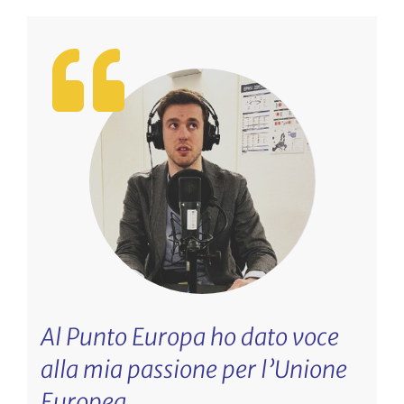
Al Punto Europa ho dato voce
U
alla mia passione per l’Unione
g
Europea.
p