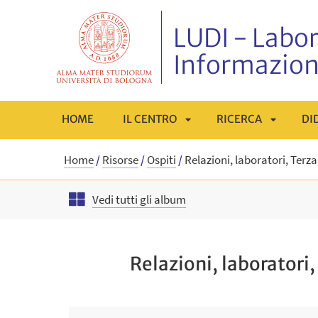
LUDI - Labor
Informazio
HOME
IL CENTRO
RICERCA
DI
APRI
APRI
Home
/
Risorse
/
Ospiti
/
Relazioni, laboratori, Terz
SOTTOMENÙ
SOTTOM
Vedi tutti gli album
Relazioni, laborator