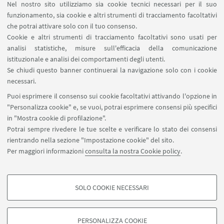
Nel nostro sito utilizziamo sia cookie tecnici necessari per il suo
funzionamento, sia cookie e altri strumenti di tracciamento facoltativi
che potrai attivare solo con il tuo consenso.
Cookie e altri strumenti di tracciamento facoltativi sono usati per
analisi statistiche, misure sull'efficacia della comunicazione
istituzionale e analisi dei comportamenti degli utenti.
Se chiudi questo banner continuerai la navigazione solo con i cookie
necessari.
Puoi esprimere il consenso sui cookie facoltativi attivando l'opzione in
"Personalizza cookie" e, se vuoi, potrai esprimere consensi più specifici
in "Mostra cookie di profilazione".
Lorenzo Baldacchini (già AMS Università di
Potrai sempre rivedere le tue scelte e verificare lo stato dei consensi
Bologna)
rientrando nella sezione "Impostazione cookie" del sito.
Per maggiori informazioni
consulta la nostra Cookie policy
.
Dipartimento di Beni Culturali, Via degli Ariani 1 - Ravenna
SOLO COOKIE NECESSARI
COOKIE DI PROFILAZIONE - FACOLTATIVI
Si tratta di cookie utilizzati per analizzare le caratteristiche della navigazione
PERSONALIZZA COOKIE