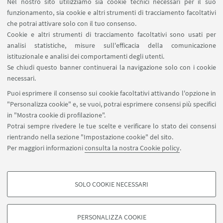
Nel nostro sito utilizziamo sia cookie tecnici necessari per il suo
funzionamento, sia cookie e altri strumenti di tracciamento facoltativi
che potrai attivare solo con il tuo consenso.
24
OTTOBRE
2022
Cookie e altri strumenti di tracciamento facoltativi sono usati per
Swinging Years. La cultura inglese dal 1956 al
analisi statistiche, misure sull'efficacia della comunicazione
1970
istituzionale e analisi dei comportamenti degli utenti.
Se chiudi questo banner continuerai la navigazione solo con i cookie
Bologna, Biblioteca Salaborsa, Sala Conferenze
necessari.
Terzo incontro aggiuntivo della serie "Swinging
Puoi esprimere il consenso sui cookie facoltativi attivando l'opzione in
Years. La cultura inglese dal 1956 al 1970" presso la
"Personalizza cookie" e, se vuoi, potrai esprimere consensi più specifici
Biblioteca Sala Borsa.
in "Mostra cookie di profilazione".
Potrai sempre rivedere le tue scelte e verificare lo stato dei consensi
rientrando nella sezione "Impostazione cookie" del sito.
Per maggiori informazioni
consulta la nostra Cookie policy
.
2
1
Successivi
SOLO COOKIE NECESSARI
12
COOKIE DI PROFILAZIONE - FACOLTATIVI
elementi
»
Si tratta di cookie utilizzati per analizzare le caratteristiche della navigazione
PERSONALIZZA COOKIE
degli utenti, creare profili in base al loro comportamento sul sito, per analisi