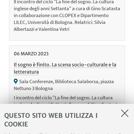
II incontro del ciclo "La fine del sogno. La cultura
inglese degli anni Settanta" a cura di Gino Scatasta
in collaborazione con CLOPEX e Dipartimento
LILEC, Università di Bologna. Relatrici: Silvia
Albertazzi e Valentina Vetri
06
MARZO
2023
Il sogno è finito. La scena socio-culturale e la
letteratura
Sala Conferenze, Biblioteca Salaborsa, piazza
Nettuno 3 Bologna
I incontro del ciclo "La fine del sogno. La cultura
inglese degli anni Settanta" a cura di Gino Scatasta
in collaborazione con CLOPEX e Dipartimento
QUESTO SITO WEB UTILIZZA I
LILEC, Università di Bologna. Relatore: Gino
COOKIE
Scatasta