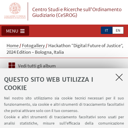
Centro Studi e Ricerche sull'Ordinamento
Giudiziario (CeSROG)
IT
EN
MENU
Home
/
Fotogallery
/
Hackathon “Digital Future of Justice”,
2024 Edition – Bologna, Italia
Vedi tutti gli album
QUESTO SITO WEB UTILIZZA I
Hackathon “Digital Future of
COOKIE
Justice”, 2024 Edition – Bologna,
Italia
Nel nostro sito utilizziamo sia cookie tecnici necessari per il suo
funzionamento, sia cookie e altri strumenti di tracciamento facoltativi
che potrai attivare solo con il tuo consenso.
Cookie e altri strumenti di tracciamento facoltativi sono usati per
analisi statistiche, misure sull'efficacia della comunicazione