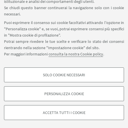
istituzionale e analisi dei comportamenti degli utenti.
Se chiudi questo banner continuerai la navigazione solo con i cookie
necessari.
Puoi esprimere il consenso sui cookie facoltativi attivando l'opzione in
"Personalizza cookie" e, se vuoi, potrai esprimere consensi più specifici
in "Mostra cookie di profilazione".
Potrai sempre rivedere le tue scelte e verificare lo stato dei consensi
rientrando nella sezione "Impostazione cookie" del sito.
Per maggiori informazioni
consulta la nostra Cookie policy
.
SOLO COOKIE NECESSARI
COOKIE DI PROFILAZIONE - FACOLTATIVI
Si tratta di cookie utilizzati per analizzare le caratteristiche della navigazione
PERSONALIZZA COOKIE
degli utenti, creare profili in base al loro comportamento sul sito, per analisi
di marketing.
©Copyright 2026 - ALMA MATER STUDIORUM - Università di
Mostra cookie di profilazione
Bologna - Via Zamboni, 33 - 40126 Bologna - PI: 01131710376 -
ACCETTA TUTTI I COOKIE
CF: 80007010376 -
Privacy
-
Note legali
-
Impostazioni Cookie
Google/Youtube Video