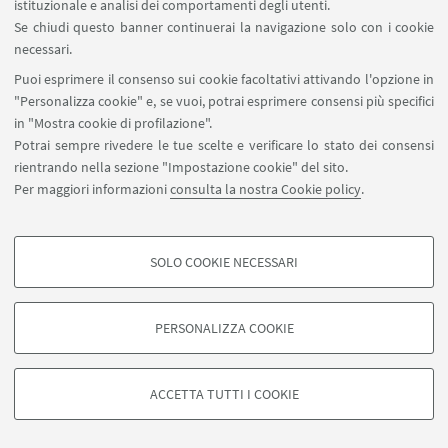
istituzionale e analisi dei comportamenti degli utenti.
Se chiudi questo banner continuerai la navigazione solo con i cookie
necessari.
Puoi esprimere il consenso sui cookie facoltativi attivando l'opzione in
"Personalizza cookie" e, se vuoi, potrai esprimere consensi più specifici
in "Mostra cookie di profilazione".
Potrai sempre rivedere le tue scelte e verificare lo stato dei consensi
rientrando nella sezione "Impostazione cookie" del sito.
Per maggiori informazioni
consulta la nostra Cookie policy
.
SOLO COOKIE NECESSARI
COOKIE DI PROFILAZIONE - FACOLTATIVI
Si tratta di cookie utilizzati per analizzare le caratteristiche della navigazione
PERSONALIZZA COOKIE
degli utenti, creare profili in base al loro comportamento sul sito, per analisi
di marketing.
©Copyright 2026 - ALMA MATER STUDIORUM - Università di
Mostra cookie di profilazione
Bologna - Via Zamboni, 33 - 40126 Bologna - PI: 01131710376 -
ACCETTA TUTTI I COOKIE
CF: 80007010376 -
Privacy
-
Note legali
-
Impostazioni Cookie
Google/Youtube Video