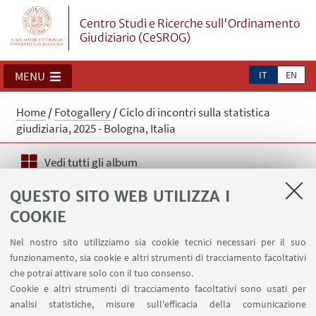
Centro Studi e Ricerche sull'Ordinamento
Giudiziario (CeSROG)
IT
EN
MENU
Home
/
Fotogallery
/
Ciclo di incontri sulla statistica
giudiziaria, 2025 - Bologna, Italia
Vedi tutti gli album
QUESTO SITO WEB UTILIZZA I
Ciclo di incontri sulla statistica
COOKIE
giudiziaria, 2025 - Bologna, Italia
Nel nostro sito utilizziamo sia cookie tecnici necessari per il suo
funzionamento, sia cookie e altri strumenti di tracciamento facoltativi
che potrai attivare solo con il tuo consenso.
Cookie e altri strumenti di tracciamento facoltativi sono usati per
analisi statistiche, misure sull'efficacia della comunicazione