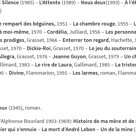
 Silence
(1985) –
L’Attente
(1989) –
Nous deux
(1993) –
A l’
)
e rempart des béguines,
1951 –
La chambre rouge
, 1955 –
 à moi-même
, 1970 –
Cordélia
, Julliard, 1956 –
Les personn
es prodiges
, Grasset, 1966 –
Enterrer ton regard
, Hachette,
sset, 1970 –
Dickie-Roi
, Grasset, 1970 –
Le jeu du souterrai
Allegra
, Grasset, 1976 –
Jeanne Guyon
, Grasset, 1979 –
Un c
allimard, 1983 –
Le rire de Laura
, Gallimard, 1985 –
La triste
90 –
Divine
, Flammarion, 1991 –
Les larmes
, roman, Flamma
deux
(1945), roman.
Alphonse Bourlard 1903-1969):
Histoire de ma mère et de
ier qui s’ennuie
–
La mort d’André Lebon
–
Un de la mine
(