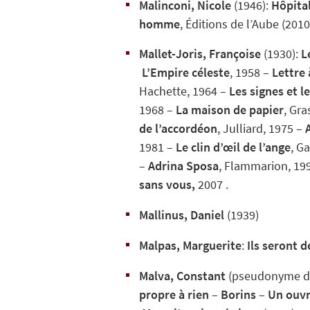
Malinconi, Nicole
(1946):
Hôpital
homme
, Éditions de l’Aube (2010
Mallet-Joris, Françoise
(1930):
L
L’Empire
céleste
, 1958 –
Lettre
Hachette, 1964 –
Les signes et l
1968 –
La maison de papier
, Gra
de l’accordéon
, Julliard, 1975 –
1981 –
Le clin d’œil de l’ange
, G
–
Adrina Sposa
, Flammarion, 19
sans vous,
2007 .
Mallinus, Daniel
(1939)
Malpas, Marguerite
:
Ils seront 
Malva, Constant
(pseudonyme d’
propre à rien
–
Borins
–
Un ouvr