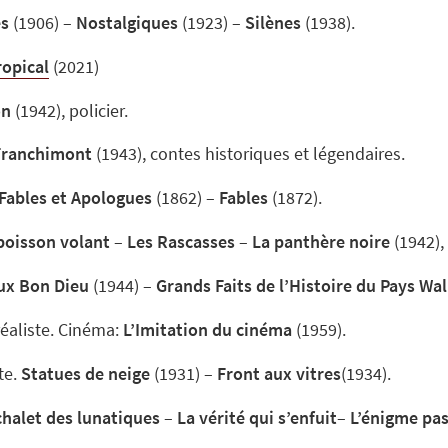
es
(1906) –
Nostalgiques
(1923) –
Silènes
(1938).
ropical
(2021)
on
(1942), policier.
Franchimont
(1943), contes historiques et légendaires.
Fables et Apologues
(1862) –
Fables
(1872).
poisson volant
–
Les Rascasses
–
La panthère noire
(1942), 
ux Bon Dieu
(1944) –
Grands Faits de l’Histoire du Pays Wa
réaliste. Cinéma:
L’Imitation du cinéma
(1959).
te.
Statues de neige
(1931) –
Front aux vitres
(1934).
chalet des lunatiques
–
La vérité qui s’enfuit
–
L’énigme pas