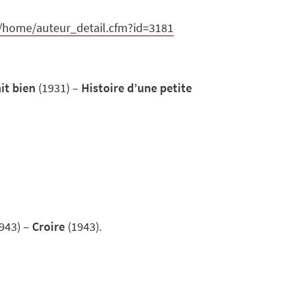
ef/home/auteur_detail.cfm?id=3181
nit bien
(1931) –
Histoire d’une petite
943) –
Croire
(1943).