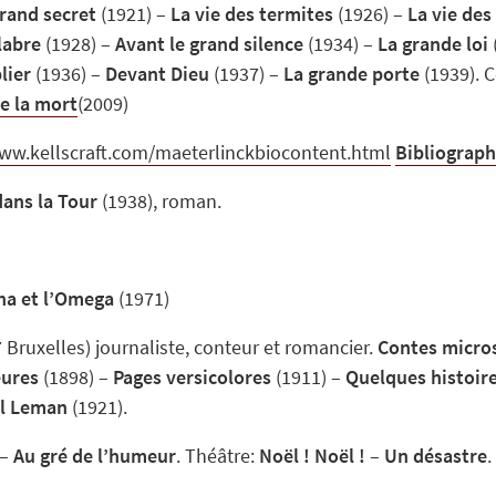
rand secret
(1921) –
La vie des termites
(1926) –
La vie des
labre
(1928) –
Avant le grand silence
(1934) –
La grande loi
lier
(1936) –
Devant Dieu
(1937) –
La grande porte
(1939). 
de la mort
(2009)
www.kellscraft.com/maeterlinckbiocontent.html
Bibliograph
dans la Tour
(1938), roman.
pha et l’Omega
(1971)
Bruxelles) journaliste, conteur et romancier.
Contes micro
eures
(1898) –
Pages versicolores
(1911) –
Quelques histoir
al Leman
(1921).
–
Au gré de l’humeur
. Théâtre:
Noël ! Noël !
–
Un désastre
.