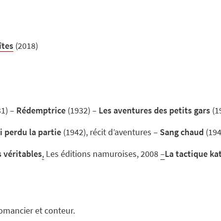
îtes
(2018)
1) –
Rédemptrice
(1932) –
Les aventures des petits gars
(1
ai perdu la partie
(1942), récit d’aventures –
Sang chaud
(194
 véritables
,
Les éditions namuroises, 2008
–
La tactique ka
 romancier et conteur.