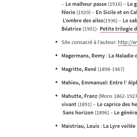
–
Le malheur passe
(1916) –
Le g
féerie
(1929) –
En Sicile et en Ca
L’ombre des ailes
(1936) –
Le sab
Béatrice
(1901)-
Petite trilogie 
Site consacré à l’auteur:
http://
Magermans, Remy
:
La Maladie 
Magritte, René
(1898-1967)
Mahieu, Emmanuel
:
Entre l’ Al
Mahutte, Franz
(Mons 1862-1927 
vivant
(1891) –
Le caprice des h
Sans horizon
(1896) –
Le génér
Maistriau, Louis
:
La Lyre voilée