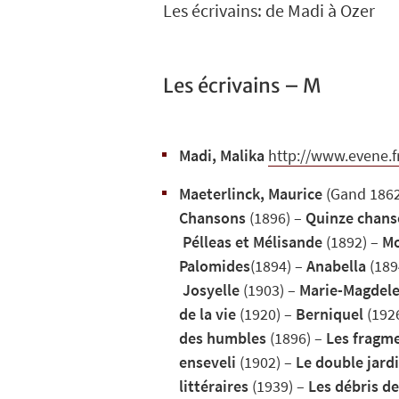
Les écrivains: de Madi à Ozer
Les écrivains – M
Madi, Malika
http://www.evene.f
Maeterlinck, Maurice
(Gand 186
Chansons
(1896) –
Quinze chan
Pélleas et Mélisande
(1892) –
Mo
Palomides
(1894) –
Anabella
(189
Josyelle
(1903) –
Marie-Magdele
de la vie
(1920) –
Berniquel
(192
des humbles
(1896) –
Les fragme
enseveli
(1902) –
Le double jard
littéraires
(1939) –
Les débris de