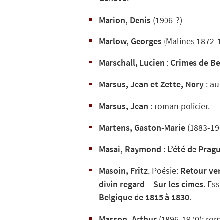
Marion, Denis
(1906-?)
Marlow, Georges
(Malines 1872-
Marschall, Lucien
:
Crimes de Be
Marsus, Jean et Zette, Nory
: au
Marsus, Jean
: roman policier.
Martens, Gaston-Marie
(1883-19
Masai, Raymond :
L’été de Prag
Masoin, Fritz
. Poésie:
Retour ver
divin regard
–
Sur les cimes
. Es
Belgique de 1815 à 1830
.
Masson, Arthur
(1896-1970): rom