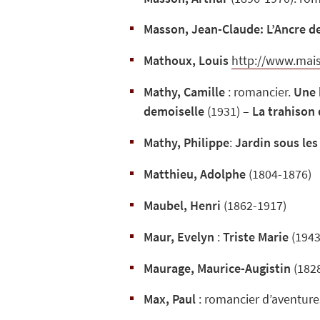
Masson, Jean-Claude:
L’Ancre d
Mathoux, Louis
http://www.mai
Mathy, Camille
: romancier.
Une 
demoiselle
(1931) –
La trahison
Mathy, Philippe
:
Jardin sous les
Matthieu, Adolphe
(1804-1876)
Maubel, Henri
(1862-1917)
Maur, Evelyn
:
Triste Marie
(1943
Maurage, Maurice-Augistin
(182
Max, Paul
: romancier d’aventure