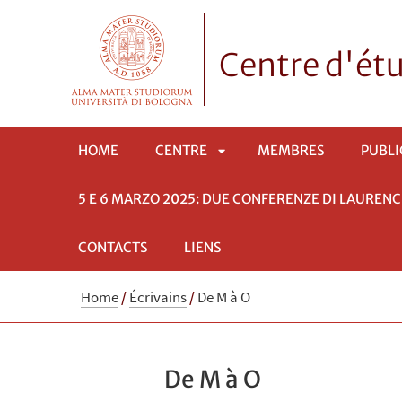
Centre d'étu
HOME
CENTRE
MEMBRES
PUBLI
5 E 6 MARZO 2025: DUE CONFERENZE DI LAURENC
APRI
CONTACTS
LIENS
SOTTOMENÙ
Home
/
Écrivains
/
De M à O
De M à O