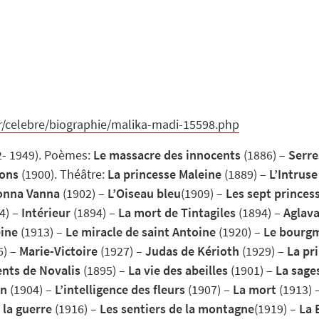
r/celebre/biographie/malika-madi-15598.php
2- 1949). Poèmes:
Le massacre des innocents
(1886) –
Serre
sons
(1900). Théâtre:
La princesse Maleine
(1889) –
L’Intruse
nna Vanna
(1902) –
L’Oiseau bleu
(1909) –
Les sept princes
4) –
Intérieur
(1894) –
La mort de Tintagiles
(1894) –
Aglava
ine
(1913) –
Le miracle de saint Antoine
(1920) –
Le bourgm
6) –
Marie-Victoire
(1927) –
Judas de Kérioth
(1929) –
La pr
nts de Novalis
(1895) –
La vie des abeilles
(1901) –
La sage
in
(1904) –
L’intelligence des fleurs
(1907) –
La mort
(1913) 
 la guerre
(1916) –
Les sentiers de la montagne
(1919) –
La 