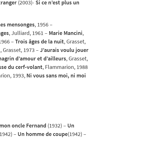
étranger
(2003)-
Si ce n’est plus un
Les mensonges
, 1956 –
ages
, Julliard, 1961 –
Marie Mancini
,
 1966 –
Trois âges de la nuit
, Grasset,
n
, Grasset, 1973 –
J’aurais voulu jouer
hagrin d’amour et d’ailleurs
, Grasset,
sse du cerf-volant
, Flammarion, 1988
rion, 1993,
Ni vous sans moi, ni moi
 mon oncle Fernand
(1932) –
Un
1942) –
Un homme de coupe
(1942) –