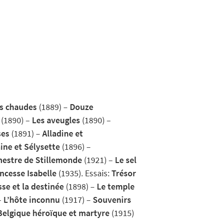
s chaudes
(1889) –
Douze
(1890) –
Les aveugles
(1890) –
ses
(1891) –
Alladine et
ine et Sélysette
(1896) –
estre de Stillemonde
(1921) –
Le sel
incesse Isabelle
(1935). Essais:
Trésor
sse et la destinée
(1898) –
Le temple
–
L’hôte inconnu
(1917) –
Souvenirs
Belgique héroïque et martyre
(1915)