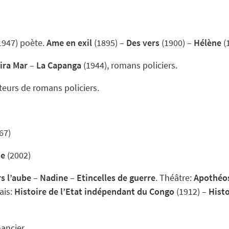
1947) poète.
Ame en exil
(1895) –
Des vers
(1900) –
Hélène
(
ira Mar
–
La Capanga
(1944), romans policiers.
teurs de romans policiers.
67)
ue
(2002)
s l’aube
–
Nadine
–
Etincelles de guerre
. Théâtre:
Apothéos
sais:
Histoire de l’Etat indépendant du Congo
(1912) –
Histo
ancier.