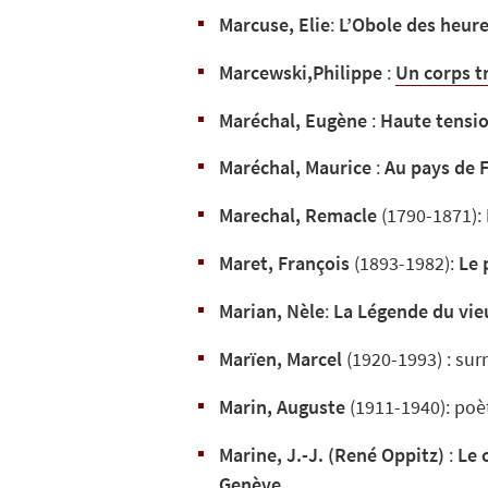
Marcuse, Elie
:
L’Obole des heur
Marcewski,Philippe
:
Un corps t
Maréchal, Eugène
:
Haute tensi
Maréchal, Maurice
:
Au pays de 
Marechal, Remacle
(1790-1871):
Maret, François
(1893-1982):
Le 
Marian, Nèle
:
La Légende du vie
Marïen, Marcel
(1920-1993) : sur
Marin, Auguste
(1911-1940): poè
Marine, J.-J. (René Oppitz)
:
Le 
Genève
.