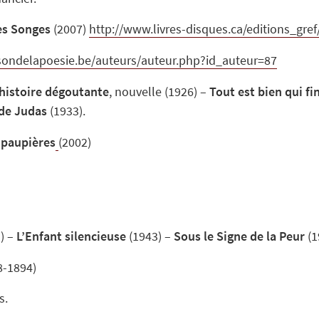
es Songes
(2007)
http://www.livres-disques.ca/editions_gr
sondelapoesie.be/auteurs/auteur.php?id_auteur=87
histoire dégoutante
, nouvelle (1926) –
Tout est bien qui fi
 de Judas
(1933).
 paupières
(2002)
) –
L’Enfant silencieuse
(1943) –
Sous le Signe de la Peur
(1
8-1894)
s.