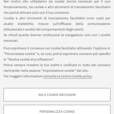
UniCrediT Research).
Nel nostro sito utilizziamo sia cookie tecnici necessari per il suo
Modera: Ferruccio De Bortoli
funzionamento, sia cookie e altri strumenti di tracciamento facoltativi
È possibile seguire la diretta sul canale YouTube del
che potrai attivare solo con il tuo consenso.
Cookie e altri strumenti di tracciamento facoltativi sono usati per
dipartimento di Scienze Economiche
analisi statistiche, misure sull'efficacia della comunicazione
https://www.youtube.com/DSEUniboDipartimentodiScienzeEc
istituzionale e analisi dei comportamenti degli utenti.
Se chiudi questo banner continuerai la navigazione solo con i cookie
necessari.
Puoi esprimere il consenso sui cookie facoltativi attivando l'opzione in
"Personalizza cookie" e, se vuoi, potrai esprimere consensi più specifici
Piazzaler Solieri 1 / Viale Corridoni 20 - 47121 Forlì
in "Mostra cookie di profilazione".
+39 0543 374807
Potrai sempre rivedere le tue scelte e verificare lo stato dei consensi
cesipe.info@unibo.it
rientrando nella sezione "Impostazione cookie" del sito.
Per maggiori informazioni
consulta la nostra Cookie policy
.
Contatti
SOLO COOKIE NECESSARI
Seguici su:
COOKIE DI PROFILAZIONE - FACOLTATIVI
Si tratta di cookie utilizzati per analizzare le caratteristiche della navigazione
PERSONALIZZA COOKIE
degli utenti, creare profili in base al loro comportamento sul sito, per analisi