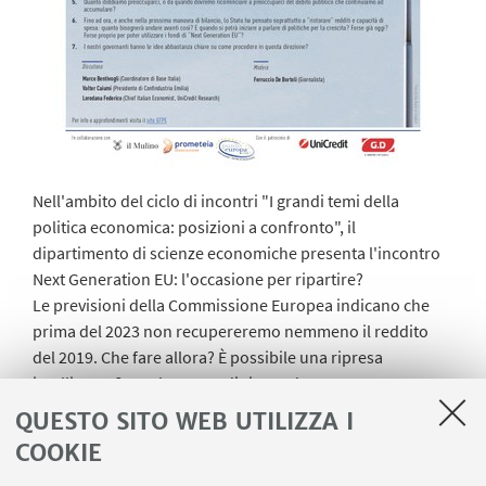
Nell'ambito del ciclo di incontri "I grandi temi della
politica economica: posizioni a confronto", il
dipartimento di scienze economiche presenta l'incontro
Next Generation EU: l'occasione per ripartire?
Le previsioni della Commissione Europea indicano che
prima del 2023 non recupereremo nemmeno il reddito
del 2019. Che fare allora? È possibile una ripresa
intelligente? Cercheranno di rispondere a queste
domande gli ospiti: Marco Bentivogli (Coordinatore di
QUESTO SITO WEB UTILIZZA I
Base Italia); Valter Caiumi (Presidente di Confindustria
COOKIE
Emilia); Loredana Federico (Chief Italian Economist,