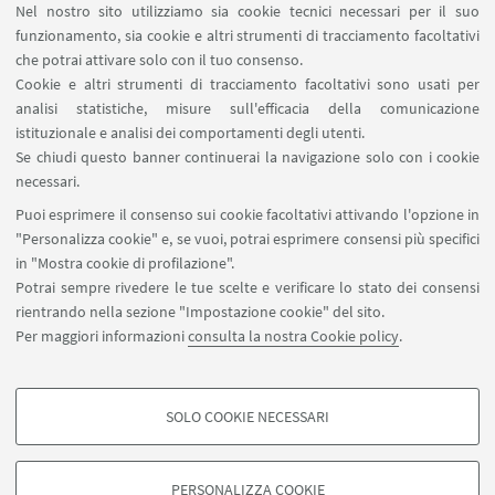
Nel nostro sito utilizziamo sia cookie tecnici necessari per il suo
funzionamento, sia cookie e altri strumenti di tracciamento facoltativi
Per maggiori dettagli
che potrai attivare solo con il tuo consenso.
Cookie e altri strumenti di tracciamento facoltativi sono usati per
Locandina
[ .pdf 963Kb ]
analisi statistiche, misure sull'efficacia della comunicazione
istituzionale e analisi dei comportamenti degli utenti.
Se chiudi questo banner continuerai la navigazione solo con i cookie
necessari.
Puoi esprimere il consenso sui cookie facoltativi attivando l'opzione in
"Personalizza cookie" e, se vuoi, potrai esprimere consensi più specifici
Piazzaler Solieri 1 / Viale Corridoni 20 - 47121 Forlì
in "Mostra cookie di profilazione".
+39 0543 374807
Potrai sempre rivedere le tue scelte e verificare lo stato dei consensi
cesipe.info@unibo.it
rientrando nella sezione "Impostazione cookie" del sito.
Per maggiori informazioni
consulta la nostra Cookie policy
.
Contatti
SOLO COOKIE NECESSARI
Seguici su:
COOKIE DI PROFILAZIONE - FACOLTATIVI
Si tratta di cookie utilizzati per analizzare le caratteristiche della navigazione
PERSONALIZZA COOKIE