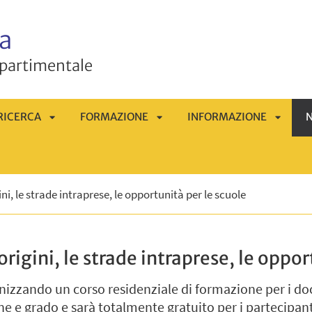
a
ipartimentale
RICERCA
FORMAZIONE
INFORMAZIONE
N
APRI
APRI
APRI
OMENÙ
SOTTOMENÙ
SOTTOMENÙ
SOTTO
ini, le strade intraprese, le opportunità per le scuole
origini, le strade intraprese, le oppor
anizzando un corso residenziale di formazione per i doce
ne e grado e sarà totalmente gratuito per i partecipanti