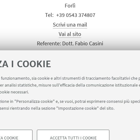
Forlì
+39 0543 374807
Scrivi una mail
Vai al sito
Referente: Dott. Fabio Casini
ZA I COOKIE
uo funzionamento, sia cookie e altri strumenti di tracciamento facoltativi che 
er analisi statistiche, misure sull'efficacia della comunicazione istituzionale
ookie necessari.
rlì
+39 0543 374807
ione in "Personalizza cookie" e, se vuoi, potrai esprimere consensi più specif
onsensi rientrando nella sezione "Impostazione cookie" del sito.
A COOKIE
ACCETTA TUTTI I COOKIE