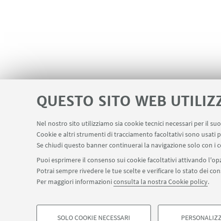
QUESTO SITO WEB UTILIZ
Nel nostro sito utilizziamo sia cookie tecnici necessari per il s
Cookie e altri strumenti di tracciamento facoltativi sono usati p
Se chiudi questo banner continuerai la navigazione solo con i c
Piazzaler Solieri 1 / Viale Corridoni 20 - 47121 Fo
Puoi esprimere il consenso sui cookie facoltativi attivando l'opz
cesipe.info@unibo.it
Potrai sempre rivedere le tue scelte e verificare lo stato dei c
Contatti
Per maggiori informazioni
consulta la nostra Cookie policy
.
SOLO COOKIE NECESSARI
PERSONALIZZ