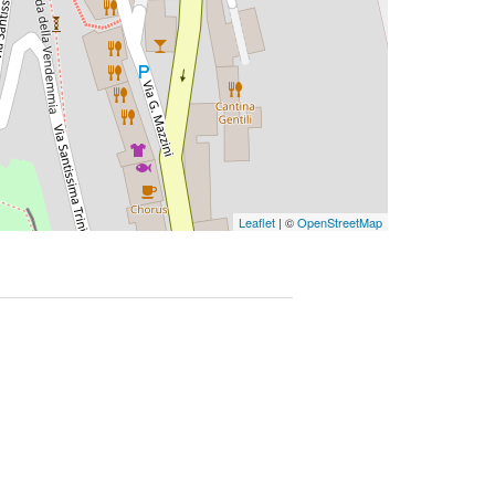
Leaflet
| ©
OpenStreetMap