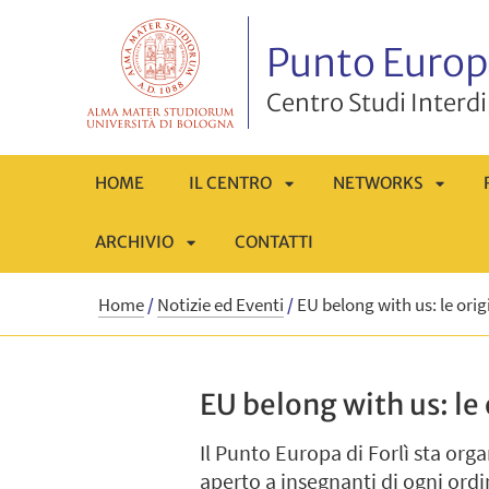
Punto Europ
Centro Studi Interd
HOME
IL CENTRO
NETWORKS
ARCHIVIO
CONTATTI
APRI
APRI
APRI
SOTTOMENÙ
SOTT
Home
/
Notizie ed Eventi
/
EU belong with us: le orig
SOTTOMENÙ
EU belong with us: le 
Il Punto Europa di Forlì sta org
aperto a insegnanti di ogni ordi