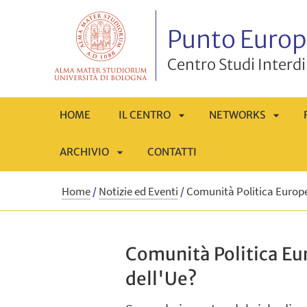
Punto Europ
Centro Studi Interd
HOME
IL CENTRO
NETWORKS
ARCHIVIO
CONTATTI
APRI
APRI
APRI
SOTTOMENÙ
SOTT
Home
/
Notizie ed Eventi
/
Comunità Politica Europea
SOTTOMENÙ
Comunità Politica Eur
dell'Ue?