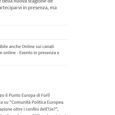
te della nuova stagione de
arteciparvi in presenza, ma
ibile anche Online sui canali
e online - Evento in presenza e
rzo
il Punto Europa di Forlì
a su "
Comunità Politica Europea.
zione oltre i confini dell'Ue?
",