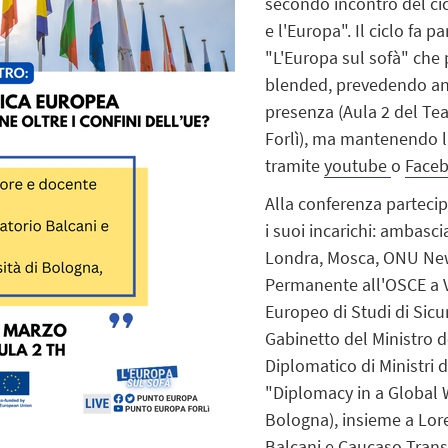
secondo incontro del cic
e l'Europa". Il ciclo fa 
"L'Europa sul sofà" che 
blended, prevedendo anch
presenza (Aula 2 del Tea
Forlì), ma mantenendo la
tramite
youtube
o
Face
Alla conferenza parteci
i suoi incarichi:
ambasciat
Londra, Mosca, ONU Ne
Permanente all'OSCE a Vi
Europeo di Studi di Sicur
Gabinetto del Ministro de
Diplomatico di Ministri d
"Diplomacy in a Global W
Bologna)
, insieme a Lor
Balcani e Caucaso Tran