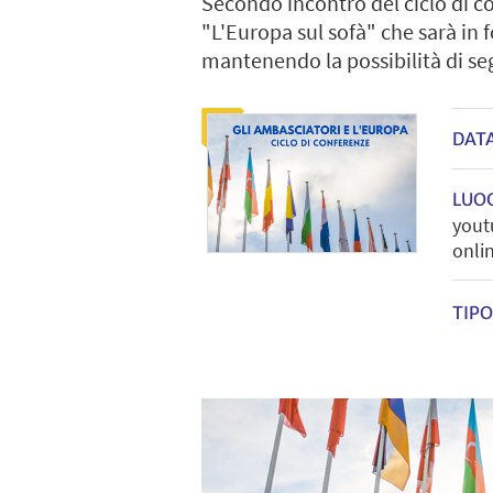
Secondo incontro del ciclo di co
"L'Europa sul sofà" che sarà in
mantenendo la possibilità di s
DAT
LUO
yout
onli
TIPO