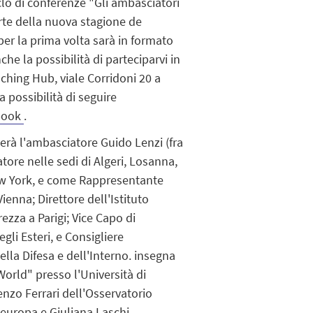
lo di conferenze "Gli ambasciatori
parte della nuova stagione de
per la prima volta sarà in formato
e la possibilità di parteciparvi in
ching Hub, viale Corridoni 20 a
 possibilità di seguire
book
.
perà l'ambasciatore
Guido Lenzi
(fra
ore nelle sedi di Algeri, Losanna,
w York, e come Rappresentante
enna; Direttore dell'Istituto
ezza a Parigi; Vice Capo di
gli Esteri, e Consigliere
ella Difesa e dell'Interno. insegna
orld" presso l'Università di
enzo Ferrari dell'Osservatorio
seuropa e
Giuliana Laschi