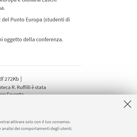
na
.
t del Punto Europa (studenti di
emi oggetto della conferenza.
pdf 272Kb ]
teca R. Ruffilli è stata
er l'evento.
potrai attivare solo con il tuo consenso.
 e analisi dei comportamenti degli utenti.