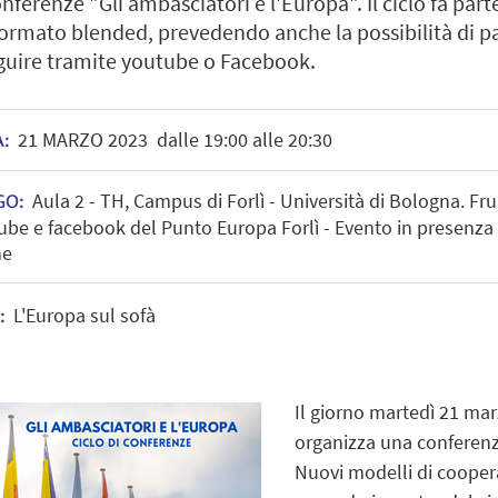
nferenze "Gli ambasciatori e l'Europa". Il ciclo fa par
 formato blended, prevedendo anche la possibilità di p
eguire tramite youtube o Facebook.
21
MARZO
2023
dalle 19:00 alle 20:30
A:
Aula 2 - TH, Campus di Forlì - Università di Bologna. Fru
GO:
ube e facebook del Punto Europa Forlì - Evento in presenza 
ne
L'Europa sul sofà
:
Il giorno
martedì 21 ma
organizza una conferenz
Nuovi modelli di coopera