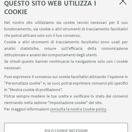
QUESTO SITO WEB UTILIZZA I
disponibili ai link sottostanti:
COOKIE
EU Profiler (2009) - party data (
download
) and user
Nel nostro sito utilizziamo sia cookie tecnici necessari per il suo
data (
download
)
funzionamento, sia cookie e altri strumenti di tracciamento facoltativi
che potrai attivare solo con il tuo consenso.
euandi (2014) - party and user data (
download
)
Cookie e altri strumenti di tracciamento facoltativi sono usati per
analisi statistiche, misure sull'efficacia della comunicazione
euandi2019 - party and user data (
download
)
istituzionale e analisi dei comportamenti degli utenti.
Se chiudi questo banner continuerai la navigazione solo con i cookie
EU Profiler/euandi trend file (2009-2019) – party
necessari.
data (
download
)
Puoi esprimere il consenso sui cookie facoltativi attivando l'opzione in
"Personalizza cookie" e, se vuoi, potrai esprimere consensi più specifici
in "Mostra cookie di profilazione".
Dutata progetto
: 2009-present
Potrai sempre rivedere le tue scelte e verificare lo stato dei consensi
rientrando nella sezione "Impostazione cookie" del sito.
Sito web
:
www.euandi.eu
Per maggiori informazioni
consulta la nostra Cookie policy
.
SOLO COOKIE NECESSARI