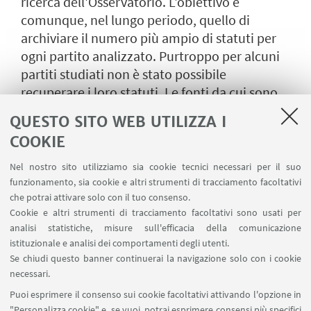
ricerca dell'Osservatorio. L'obiettivo è
comunque, nel lungo periodo, quello di
archiviare il numero più ampio di statuti per
ogni partito analizzato. Purtroppo per alcuni
partiti studiati non è stato possibile
recuperare i loro statuti. Le fonti da cui sono
tratti gli statuti qui riportati sono
QUESTO SITO WEB UTILIZZA I
principalmente due: 1) i siti web dei vari
COOKIE
partiti, consultati in buona misura dopo i
congressi nazionali di partito oggetto di
Nel nostro sito utilizziamo sia cookie tecnici necessari per il suo
studio dell’Osservatorio e 2) il "registro
funzionamento, sia cookie e altri strumenti di tracciamento facoltativi
che potrai attivare solo con il tuo consenso.
nazionale" dei partiti politici riconosciuti ai
Cookie e altri strumenti di tracciamento facoltativi sono usati per
sensi del decreto-legge 28 dicembre 2013, n.
analisi statistiche, misure sull'efficacia della comunicazione
149, convertito in legge, con modificazioni,
istituzionale e analisi dei comportamenti degli utenti.
dalla legge 21 febbraio 2014, n. 13
Se chiudi questo banner continuerai la navigazione solo con i cookie
(http://www.parlamento.it/1063). L'ultima
necessari.
parte di questa sezione è dedicata all’analisi
Puoi esprimere il consenso sui cookie facoltativi attivando l'opzione in
degli statuti attraverso la costruzione di
"Personalizza cookie" e, se vuoi, potrai esprimere consensi più specifici