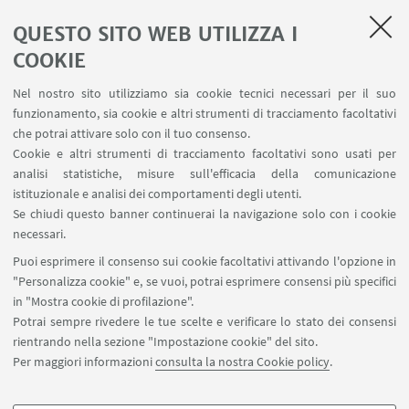
all'idoneità affiancati da tutor
QUESTO SITO WEB UTILIZZA I
COOKIE
A CHI È RIVOLTO
Agli studenti iscritti ai corsi con sede a
Nel nostro sito utilizziamo sia cookie tecnici necessari per il suo
Bologna e Romagna
funzionamento, sia cookie e altri strumenti di tracciamento facoltativi
che potrai attivare solo con il tuo consenso.
A COSA SERVE
Cookie e altri strumenti di tracciamento facoltativi sono usati per
Per preparare l'idoneità linguistica
analisi statistiche, misure sull'efficacia della comunicazione
istituzionale e analisi dei comportamenti degli utenti.
QUANDO
Se chiudi questo banner continuerai la navigazione solo con i cookie
Da settembre a luglio
necessari.
Puoi esprimere il consenso sui cookie facoltativi attivando l'opzione in
"Personalizza cookie" e, se vuoi, potrai esprimere consensi più specifici
in "Mostra cookie di profilazione".
Potrai sempre rivedere le tue scelte e verificare lo stato dei consensi
rientrando nella sezione "Impostazione cookie" del sito.
Per maggiori informazioni
consulta la nostra Cookie policy
.
Rubrica d'Ateneo