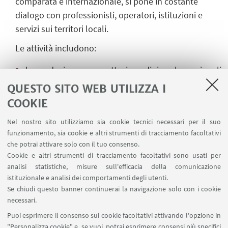
comparata e internazionale, si pone in costante
dialogo con professionisti, operatori, istituzioni e
servizi sui territori locali.
Le attività includono:
la conduzione e progettazione di ricerche nazionali
e internazionali sui temi della diversità, della
QUESTO SITO WEB UTILIZZA I
migrazione e dell’inclusione sociale;
COOKIE
la costituzione di una rete di ricerca sul tema delle
Nel nostro sito utilizziamo sia cookie tecnici necessari per il suo
migrazioni interne e internazionali;
funzionamento, sia cookie e altri strumenti di tracciamento facoltativi
che potrai attivare solo con il tuo consenso.
l’organizzazione di attività seminariali e
Cookie e altri strumenti di tracciamento facoltativi sono usati per
analisi statistiche, misure sull'efficacia della comunicazione
laboratoriali rivolti a studenti e ricercatori/trici cui
istituzionale e analisi dei comportamenti degli utenti.
partecipano studiosi/e di livello nazionale e
Se chiudi questo banner continuerai la navigazione solo con i cookie
internazionale;
necessari.
Puoi esprimere il consenso sui cookie facoltativi attivando l'opzione in
la progettazione di attività di formazione e ricerca-
"Personalizza cookie" e, se vuoi, potrai esprimere consensi più specifici