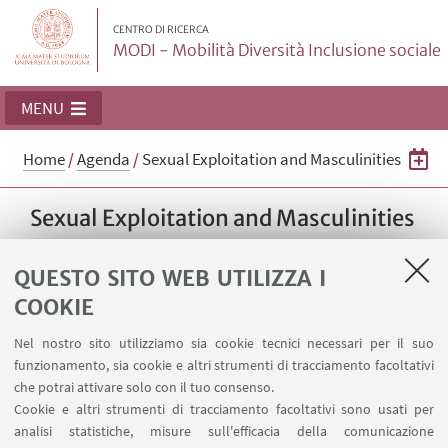
CENTRO DI RICERCA
MODI - Mobilità Diversità Inclusione sociale
MENU
Home
/
Agenda
/
Sexual Exploitation and Masculinities
Sexual Exploitation and Masculinities
Routes to addressing UN Peacekeeping's
QUESTO SITO WEB UTILIZZA I
problem with sexual exploitation and abuse,
COOKIE
Catherine Lutz (Brown University), Changing
Men and Masculinities in Mexico: Sex, Birth
Nel nostro sito utilizziamo sia cookie tecnici necessari per il suo
Control, and AIDS, Matthew Gutman (Brown
funzionamento, sia cookie e altri strumenti di tracciamento facoltativi
University) a cura di Bruno Riccio e Rossella
che potrai attivare solo con il tuo consenso.
Ghigi 23 Settembre 2014 ore 10-13,
Cookie e altri strumenti di tracciamento facoltativi sono usati per
analisi statistiche, misure sull'efficacia della comunicazione