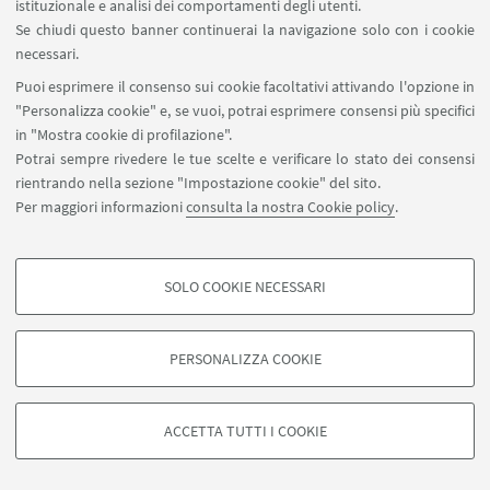
istituzionale e analisi dei comportamenti degli utenti.
23
SETTEMBRE
2014
dalle 10:00 alle 13:00
DATA:
Se chiudi questo banner continuerai la navigazione solo con i cookie
necessari.
Sala Riunioni del Dipartimento di Scienze
LUOGO:
dell'Educazione. Seminario Internazionale.
Puoi esprimere il consenso sui cookie facoltativi attivando l'opzione in
"Personalizza cookie" e, se vuoi, potrai esprimere consensi più specifici
in "Mostra cookie di profilazione".
Potrai sempre rivedere le tue scelte e verificare lo stato dei consensi
rientrando nella sezione "Impostazione cookie" del sito.
Per maggiori informazioni
consulta la nostra Cookie policy
.
SOLO COOKIE NECESSARI
COOKIE DI PROFILAZIONE - FACOLTATIVI
Si tratta di cookie utilizzati per analizzare le caratteristiche della navigazione
PERSONALIZZA COOKIE
degli utenti, creare profili in base al loro comportamento sul sito, per analisi
di marketing.
©Copyright 2026 - ALMA MATER STUDIORUM - Università di
Mostra cookie di profilazione
Bologna - Via Zamboni, 33 - 40126 Bologna - PI: 01131710376 -
ACCETTA TUTTI I COOKIE
CF: 80007010376 -
Privacy
-
Note legali
-
Impostazioni Cookie
Google/Youtube Video