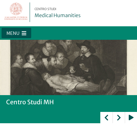
CENTRO STUDI
Medical Humanities
MENU
Centro Studi MH
Centro Studi MH
Centro Studi MH
Centro Studi MH
Centro Studi MH
Play