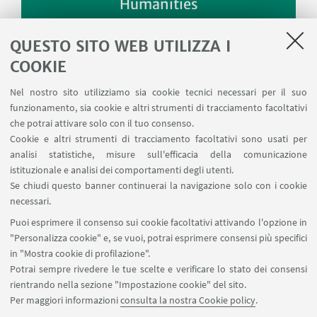
Humanities
Quali sono gli obiettivi del Centro Studi
QUESTO SITO WEB UTILIZZA I
Medical Humanities e le attività che
COOKIE
intende promuovere attraverso il dialogo
tra discipline scientifiche e umanistiche
Nel nostro sito utilizziamo sia cookie tecnici necessari per il suo
funzionamento, sia cookie e altri strumenti di tracciamento facoltativi
che potrai attivare solo con il tuo consenso.
Cookie e altri strumenti di tracciamento facoltativi sono usati per
analisi statistiche, misure sull'efficacia della comunicazione
istituzionale e analisi dei comportamenti degli utenti.
Se chiudi questo banner continuerai la navigazione solo con i cookie
necessari.
Puoi esprimere il consenso sui cookie facoltativi attivando l'opzione in
"Personalizza cookie" e, se vuoi, potrai esprimere consensi più specifici
in "Mostra cookie di profilazione".
Guarda su YouTube
Potrai sempre rivedere le tue scelte e verificare lo stato dei consensi
rientrando nella sezione "Impostazione cookie" del sito.
Per maggiori informazioni
consulta la nostra Cookie policy
.